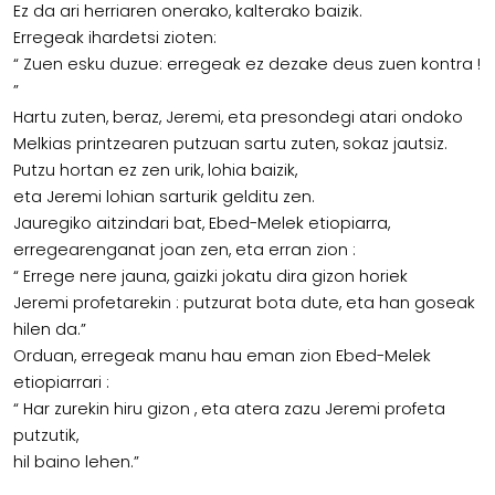
Ez da ari herriaren onerako, kalterako baizik.
Erregeak ihardetsi zioten:
“ Zuen esku duzue: erregeak ez dezake deus zuen kontra !
”
Hartu zuten, beraz, Jeremi, eta presondegi atari ondoko
Melkias printzearen putzuan sartu zuten, sokaz jautsiz.
Putzu hortan ez zen urik, lohia baizik,
eta Jeremi lohian sarturik gelditu zen.
Jauregiko aitzindari bat, Ebed-Melek etiopiarra,
erregearenganat joan zen, eta erran zion :
“ Errege nere jauna, gaizki jokatu dira gizon horiek
Jeremi profetarekin : putzurat bota dute, eta han goseak
hilen da.”
Orduan, erregeak manu hau eman zion Ebed-Melek
etiopiarrari :
“ Har zurekin hiru gizon , eta atera zazu Jeremi profeta
putzutik,
hil baino lehen.”