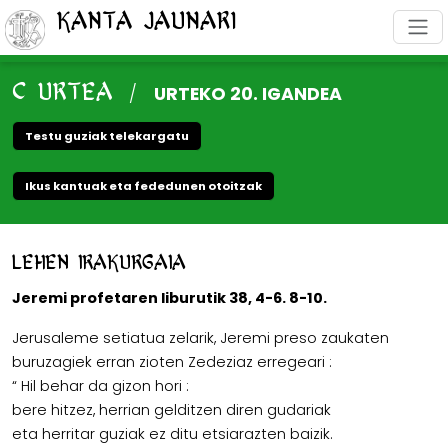
Kanta Jaunari
C URTEA
/
URTEKO 20. IGANDEA
Testu guziak telekargatu
Ikus kantuak eta fededunen otoitzak
Lehen irakurgaia
Jeremi profetaren liburutik 38, 4-6. 8-10.
Jerusaleme setiatua zelarik, Jeremi preso zaukaten
buruzagiek erran zioten Zedeziaz erregeari :
“ Hil behar da gizon hori :
bere hitzez, herrian gelditzen diren gudariak
eta herritar guziak ez ditu etsiarazten baizik.