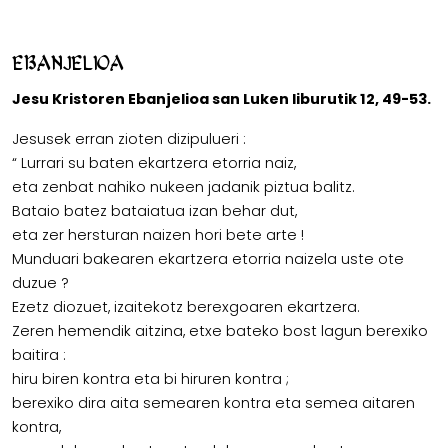
Ebanjelioa
Jesu Kristoren Ebanjelioa san Luken liburutik 12, 49-53.
Jesusek erran zioten dizipulueri :
“ Lurrari su baten ekartzera etorria naiz,
eta zenbat nahiko nukeen jadanik piztua balitz.
Bataio batez bataiatua izan behar dut,
eta zer hersturan naizen hori bete arte !
Munduari bakearen ekartzera etorria naizela uste ote
duzue ?
Ezetz diozuet, izaitekotz berexgoaren ekartzera.
Zeren hemendik aitzina, etxe bateko bost lagun berexiko
baitira :
hiru biren kontra eta bi hiruren kontra ;
berexiko dira aita semearen kontra eta semea aitaren
kontra,