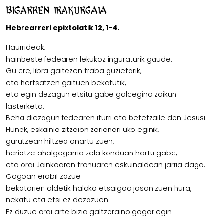
Bigarren irakurgaia
Hebrearreri epixtolatik 12, 1-4.
Haurrideak,
hainbeste fedearen lekukoz inguraturik gaude.
Gu ere, libra gaitezen traba guzietarik,
eta hertsatzen gaituen bekatutik,
eta egin dezagun etsitu gabe galdegina zaikun
lasterketa.
Beha diezogun fedearen iturri eta betetzaile den Jesusi.
Hunek, eskainia zitzaion zorionari uko eginik,
gurutzean hiltzea onartu zuen,
heriotze ahalgegarria zela konduan hartu gabe,
eta orai Jainkoaren tronuaren eskuinaldean jarria dago.
Gogoan erabil zazue
bekatarien aldetik halako etsaigoa jasan zuen hura,
nekatu eta etsi ez dezazuen.
Ez duzue orai arte bizia galtzeraino gogor egin