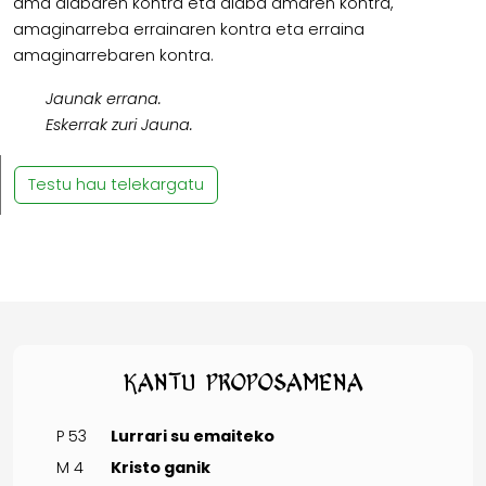
ama alabaren kontra eta alaba amaren kontra,
amaginarreba errainaren kontra eta erraina
amaginarrebaren kontra.
Jaunak errana.
Eskerrak zuri Jauna.
Testu hau telekargatu
Kantu proposamena
P 53
Lurrari su emaiteko
M 4
Kristo ganik