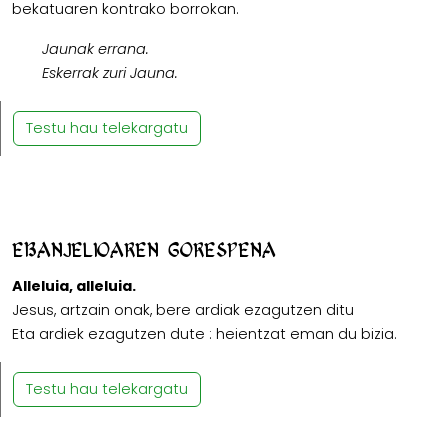
bekatuaren kontrako borrokan.
Jaunak errana.
Eskerrak zuri Jauna.
Testu hau telekargatu
Ebanjelioaren gorespena
Alleluia, alleluia.
Jesus, artzain onak, bere ardiak ezagutzen ditu
Eta ardiek ezagutzen dute : heientzat eman du bizia.
Testu hau telekargatu