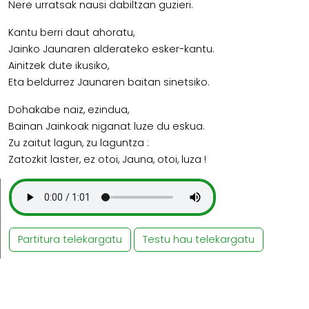
Nere urratsak nausi dabiltzan guzieri.
Kantu berri daut ahoratu,
Jainko Jaunaren alderateko esker-kantu.
Ainitzek dute ikusiko,
Eta beldurrez Jaunaren baitan sinetsiko.
Dohakabe naiz, ezindua,
Bainan Jainkoak niganat luze du eskua.
Zu zaitut lagun, zu laguntza :
Zatozkit laster, ez otoi, Jauna, otoi, luza !
Partitura telekargatu
Testu hau telekargatu