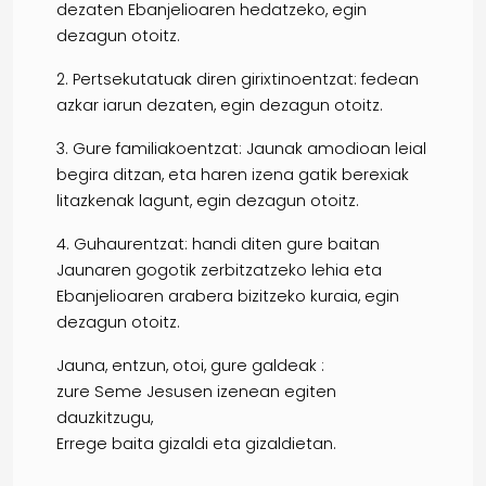
dezaten Ebanjelioaren hedatzeko, egin
dezagun otoitz.
2. Pertsekutatuak diren girixtinoentzat: fedean
azkar iarun dezaten, egin dezagun otoitz.
3. Gure familiakoentzat: Jaunak amodioan leial
begira ditzan, eta haren izena gatik berexiak
litazkenak lagunt, egin dezagun otoitz.
4. Guhaurentzat: handi diten gure baitan
Jaunaren gogotik zerbitzatzeko lehia eta
Ebanjelioaren arabera bizitzeko kuraia, egin
dezagun otoitz.
Jauna, entzun, otoi, gure galdeak :
zure Seme Jesusen izenean egiten
dauzkitzugu,
Errege baita gizaldi eta gizaldietan.