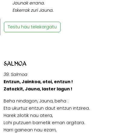
Jaunak errana.
Eskerrak zuri Jauna.
Testu hau telekargatu
Salmoa
39. Salmoa
Entzun, Jainkoa, otoi, entzun !
Zatozkit, Jauna, laster lagun !
Beha nindagon, Jauna, beha :
Eta ukurtuz entzun daut entzun intzirea.
Harek zilotik nau atera,
Lohi putzuen barnetik eman argitara.
Harri gainean nau ezarri,