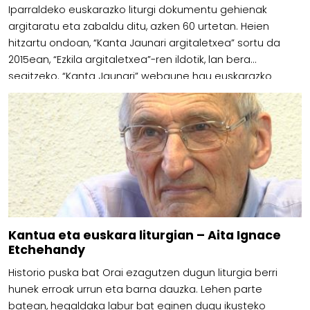
Iparraldeko euskarazko liturgi dokumentu gehienak
argitaratu eta zabaldu ditu, azken 60 urtetan. Heien
hitzartu ondoan, “Kanta Jaunari argitaletxea” sortu da
2015ean, “Ezkila argitaletxea”-ren ildotik, lan bera
segitzeko. “Kanta Jaunari” webgune hau euskarazko
liturgiaren elizbarrutiko webgunea da. 2024an ideki
webgune hunen sortzaileek elizbarrutiko lan talde
askotan parte hartzen dute : Lantalde […]
Kantua eta euskara liturgian – Aita Ignace
Etchehandy
Historio puska bat Orai ezagutzen dugun liturgia berri
hunek erroak urrun eta barna dauzka. Lehen parte
batean, hegaldaka labur bat eginen dugu ikusteko