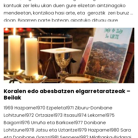
kantuak zer leku ukan duen gure elizetan aintzinagoko
mendeetan, kontzilioa hasi arte, eta geroztik zeri buruz
doan. Bigarren parte batean, aipatuko ditugu gure
koralek egiten duten lana Euskal Herriko elizetan. Aipamen
bat […]
Koralen edo abesbatzen elgarretaratzeak –
Beilak
1969 Hazparne1970 Ezpeleta1971 Ziburu-Donibane
Lohitzune1972 Ortzaize1973 Itsasu1974 Lekorne1975
Baigorri1976 Urruña eta Barkoxe1977 Donibane
Lohitzune1978 Jatsu eta Uztaritze1979 Hazparne1980 Sara
eta Donibane Garazi1981 Senpere1982 Milafranka-Bidarrai