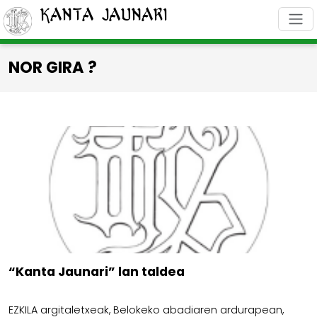
Kanta Jaunari
NOR GIRA ?
“Kanta Jaunari” lan taldea
EZKILA argitaletxeak, Belokeko abadiaren ardurapean,