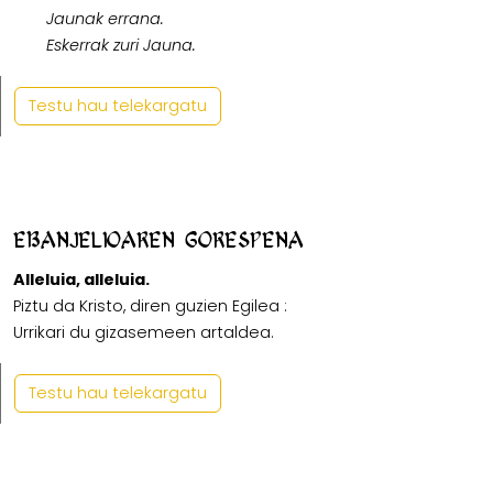
Jaunak errana.
Eskerrak zuri Jauna.
Testu hau telekargatu
Ebanjelioaren gorespena
Alleluia, alleluia.
Piztu da Kristo, diren guzien Egilea :
Urrikari du gizasemeen artaldea.
Testu hau telekargatu