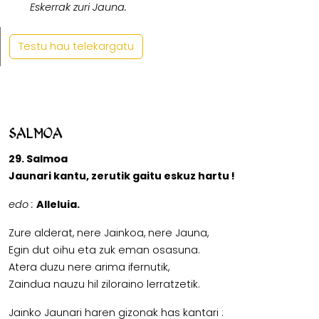
Eskerrak zuri Jauna.
Testu hau telekargatu
Salmoa
29. Salmoa
Jaunari kantu, zerutik gaitu eskuz hartu !
edo :
Alleluia.
Zure alderat, nere Jainkoa, nere Jauna,
Egin dut oihu eta zuk eman osasuna.
Atera duzu nere arima ifernutik,
Zaindua nauzu hil ziloraino lerratzetik.
Jainko Jaunari haren gizonak has kantari :