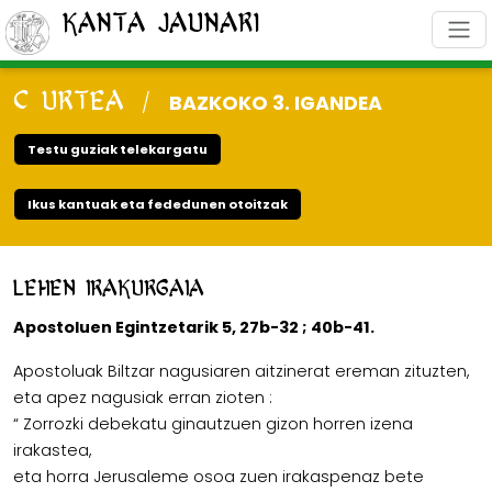
Kanta Jaunari
C URTEA
/
BAZKOKO 3. IGANDEA
Testu guziak telekargatu
Ikus kantuak eta fededunen otoitzak
Lehen irakurgaia
Apostoluen Egintzetarik 5, 27b-32 ; 40b-41.
Apostoluak Biltzar nagusiaren aitzinerat ereman zituzten,
eta apez nagusiak erran zioten :
“ Zorrozki debekatu ginautzuen gizon horren izena
irakastea,
eta horra Jerusaleme osoa zuen irakaspenaz bete