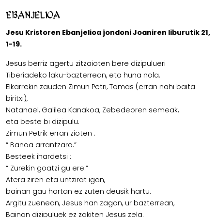
Ebanjelioa
Jesu Kristoren Ebanjelioa jondoni Joaniren liburutik 21,
1-19.
Jesus berriz agertu zitzaioten bere dizipulueri
Tiberiadeko laku-bazterrean, eta huna nola.
Elkarrekin zauden Zimun Petri, Tomas (erran nahi baita
biritxi),
Natanael, Galilea Kanakoa, Zebedeoren semeak,
eta beste bi dizipulu.
Zimun Petrik erran zioten :
“ Banoa arrantzara.”
Besteek ihardetsi :
“ Zurekin goatzi gu ere.”
Atera ziren eta untzirat igan,
bainan gau hartan ez zuten deusik hartu.
Argitu zuenean, Jesus han zagon, ur bazterrean,
Bainan dizipuluek ez zakiten Jesus zela.