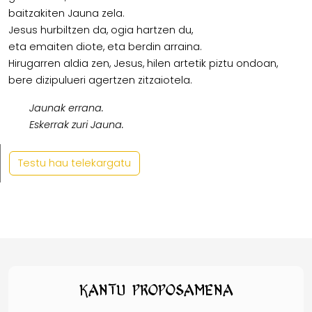
baitzakiten Jauna zela.
Jesus hurbiltzen da, ogia hartzen du,
eta emaiten diote, eta berdin arraina.
Hirugarren aldia zen, Jesus, hilen artetik piztu ondoan,
bere dizipulueri agertzen zitzaiotela.
Jaunak errana.
Eskerrak zuri Jauna.
Testu hau telekargatu
Kantu proposamena