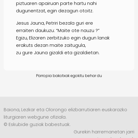
piztuaren apairuan parte hartu nahi
dugunentzat, egin dezagun otoitz.
Jesus Jauna, Petriri bezala guri ere
erraiten daukuzu: “Maite ote nauzu ?”
Egizu, Elizaren zerbitzuko egin dugun lanak
erakuts dezan maite zaitugula,
zu gure Jauna gizaldi eta gizaldietan.
Parropia bakotxak egokitu behar du
Baiona, Lezkar eta Olorongo elizbarrutiaren euskarazko
liturgiaren webgune ofiziala.
© Eskubide guziak babestuak.
Gurekin harremanetan jarri