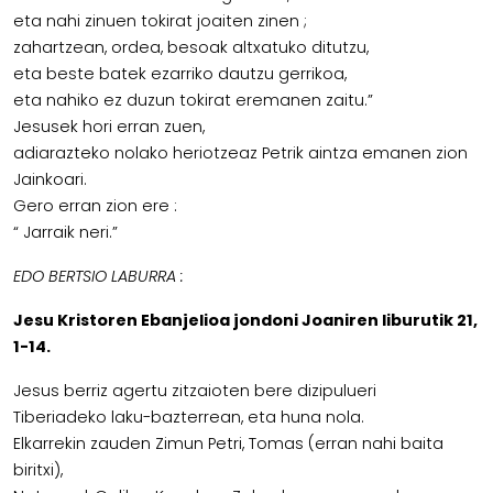
eta nahi zinuen tokirat joaiten zinen ;
zahartzean, ordea, besoak altxatuko ditutzu,
eta beste batek ezarriko dautzu gerrikoa,
eta nahiko ez duzun tokirat eremanen zaitu.”
Jesusek hori erran zuen,
adiarazteko nolako heriotzeaz Petrik aintza emanen zion
Jainkoari.
Gero erran zion ere :
“ Jarraik neri.”
EDO BERTSIO LABURRA :
Jesu Kristoren Ebanjelioa jondoni Joaniren liburutik 21,
1-14.
Jesus berriz agertu zitzaioten bere dizipulueri
Tiberiadeko laku-bazterrean, eta huna nola.
Elkarrekin zauden Zimun Petri, Tomas (erran nahi baita
biritxi),