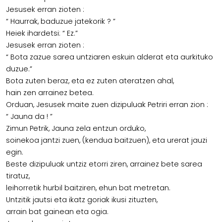
Jesusek erran zioten :
“ Haurrak, baduzue jatekorik ? ”
Heiek ihardetsi: “ Ez.”
Jesusek erran zioten :
“ Bota zazue sarea untziaren eskuin alderat eta aurkituko
duzue.”
Bota zuten beraz, eta ez zuten ateratzen ahal,
hain zen arrainez betea.
Orduan, Jesusek maite zuen dizipuluak Petriri erran zion :
“ Jauna da ! ”
Zimun Petrik, Jauna zela entzun orduko,
soinekoa jantzi zuen, (kendua baitzuen), eta urerat jauzi
egin.
Beste dizipuluak untziz etorri ziren, arrainez bete sarea
tiratuz,
leihorretik hurbil baitziren, ehun bat metretan.
Untzitik jautsi eta ikatz goriak ikusi zituzten,
arrain bat gainean eta ogia.