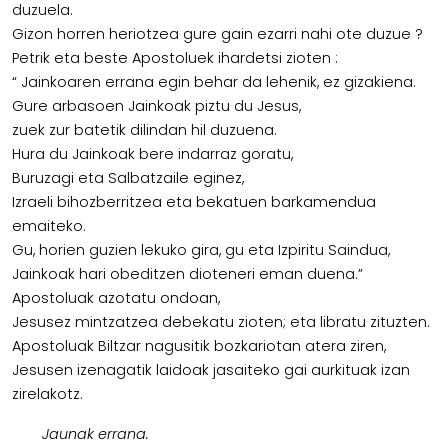
duzuela.
Gizon horren heriotzea gure gain ezarri nahi ote duzue ?
Petrik eta beste Apostoluek ihardetsi zioten :
“ Jainkoaren errana egin behar da lehenik, ez gizakiena.
Gure arbasoen Jainkoak piztu du Jesus,
zuek zur batetik dilindan hil duzuena.
Hura du Jainkoak bere indarraz goratu,
Buruzagi eta Salbatzaile eginez,
Izraeli bihozberritzea eta bekatuen barkamendua
emaiteko.
Gu, horien guzien lekuko gira, gu eta Izpiritu Saindua,
Jainkoak hari obeditzen dioteneri eman duena.”
Apostoluak azotatu ondoan,
Jesusez mintzatzea debekatu zioten; eta libratu zituzten.
Apostoluak Biltzar nagusitik bozkariotan atera ziren,
Jesusen izenagatik laidoak jasaiteko gai aurkituak izan
zirelakotz.
Jaunak errana.