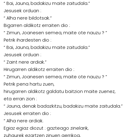
“ Bai, Jauna, badakizu maite zaitudala.”
Jesusek orduan :
“ Alha nere bildotsak.”
Bigarren aldikotz erraiten dio :
“ Zimun, Joanesen semea, maite ote nauzu ? ”
Petrik ihardesten dio :
“ Bai, Jauna, badakizu maite zaitudala.”
Jesusek orduan :
“ Zaint nere ardiak.”
Hirugarren aldikotz erraiten dio :
“ Zimun, Joanesen semea, maite ote nauzu ? ”
Petrik pena hartu zuen,
hirugarren aldikotz galdatu baitzion maite zuenez,
eta erran zion :
“ Jauna, denak badazkitzu, badakizu maite zaitudala.”
Jesusek erraiten dio :
“ Alha nere ardiak.
Egiaz egiaz diozut : gazteago zinelarik,
zuhaurek ezartzen zinuen gerrikoa,