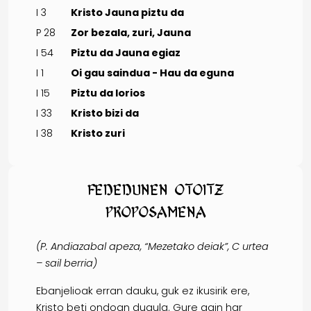
I 3
Kristo Jauna piztu da
P 28
Zor bezala, zuri, Jauna
I 54
Piztu da Jauna egiaz
I 1
Oi gau saindua - Hau da eguna
I 15
Piztu da lorios
I 33
Kristo bizi da
I 38
Kristo zuri
Fededunen otoitz
proposamena
(P.
Andiazabal apeza, “Mezetako deiak”, C urtea
– sail berria)
Ebanjelioak erran dauku, guk ez ikusirik ere,
Kristo beti ondoan dugula. Gure gain har