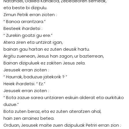
Natanael, Galilea Kanakoa, Zebedeoren semeak,
eta beste bi dizipulu.
Zimun Petrik erran zioten :
“ Banoa arrantzara.”
Besteek ihardetsi :
“ Zurekin goatzi gu ere.”
Atera ziren eta untzirat igan,
bainan gau hartan ez zuten deusik hartu.
Argitu zuenean, Jesus han zagon, ur bazterrean,
Bainan dizipuluek ez zakiten Jesus zela.
Jesusek erran zioten :
“ Haurrak, baduzue jatekorik ? ”
Heiek ihardetsi: “ Ez.”
Jesusek erran zioten :
“ Bota zazue sarea untziaren eskuin alderat eta aurkituko
duzue.”
Bota zuten beraz, eta ez zuten ateratzen ahal,
hain zen arrainez betea.
Orduan, Jesusek maite zuen dizipuluak Petriri erran zion :