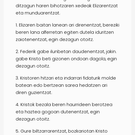
ditzagun haren bihotzaren xedeak Elizarentzat
eta munduarentzat.
1. Elizaren baitan lanean ari direnentzat, bereziki
beren lana alferretan egiten dutela iduritzen
zaiotenentzat, egin dezagun otoitz.
2. Federik gabe ilunbetan daudenentzat, jakin.
gabe Kristo beti gizonen ondoan dagola, egin
dezagun otoitz.
3. Kristoren hitzari eta indarrari fidaturik molde
batean edo bertzean sarea hedatzen ari
diren guzientzat.
4. Kristok bezala beren haurrideen berotzea
eta haztea gogoan dutenentzat, egin
dezagun otoitz.
5. Gure biltzarrarentzat, bozkariotan Kristo