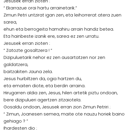
Jesusek erran zioten :
“ Ekarrazue orai hartu arrainetarik.”
Zimun Petri untzirat igan zen, eta leihorrerat atera zuen
sarea,
ehun eta berrogeita hamahiru arrain handiz betea.
Eta hainbeste izanik ere, sarea ez zen urratu.
Jesusek erran zioten :
“ Zatozte gosaltzera ! ”
Dizipuluetarik nehor ez zen ausartatzen nor zen
galdatzera,
baitzakiten Jauna zela.
Jesus hurbiltzen da, ogia hartzen du,
eta emaiten diote, eta berdin arraina.
Hirugarren aldia zen, Jesus, hilen artetik piztu ondoan,
bere dizipulueri agertzen zitzaiotela.
Gosaldu ondoan, Jesusek erran zion Zimun Petriri :
“ Zimun, Joanesen semea, maite ote nauzu horiek baino
gehiago ? ”
Ihardesten dio :