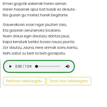
Eman gogotik eskerrak haren izenari.
Haren hasarrek apur bat baizik ez diraute ;
Bizi guzian gu maitez harek begitarte.
Gauerakoan soari nigar jauzten zaio,
Eta goizean zerurainoko bozkario.
Nuen dolua egin dautazu dantza jauzi,
Kapa kendurik betiko bozez nauzu jauntzi.
Zor dautzu, Jauna, nere arimak soinu kantu,
Nahi zaitut zu beti ta beti goraipatu.
Partitura telekargatu
Testu hau telekargatu