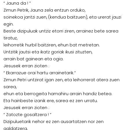
“ Jauna da ! ”
Zimun Petrik, Jauna zela entzun orduko,
soinekoa jantzi zuen, (kendua baitzuen), eta urerat jauzi
egin.
Beste dizipuluak untziz etorri ziren, arrainez bete sarea
tiratuz,
leihorretik hurbil baitziren, ehun bat metretan.
Untzitik jautsi eta ikatz goriak ikusi zituzten,
arrain bat gainean eta ogia.
Jesusek erran zioten :
“ Ekarrazue orai hartu arrainetarik.”
Zimun Petri untzirat igan zen, eta leihorrerat atera zuen
sarea,
ehun eta berrogeita hamahiru arrain handiz betea.
Eta hainbeste izanik ere, sarea ez zen urratu.
Jesusek erran zioten :
“ Zatozte gosaltzera ! ”
Dizipuluetarik nehor ez zen ausartatzen nor zen
galdatzera,