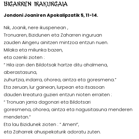
Bigarren irakurgaia
Jondoni Joaniren Apokalipzatik 5, 11-14.
Nik, Joanik, nere ikuspenean ,
Tronuaren, Bizidunen eta Zaharren inguruan
zauden Aingeru ainitzen mintzoa entzun nuen.
Milaka eta miliunka bazen,
eta ozenki zioten :
“ Hila izan den Bildotsak hartze ditu ahalmena,
aberastasuna,
zuhurtzia, indarra, ohorea, aintza eta goresmena.”
Eta zeruan, lur gainean, lurpean eta itsasoan
dauden kreatura guzieri entzun nioten erraiten :
“ Tronuan jarria dagonari eta Bildotsari
goresmena, ohorea, aintza eta nagusitasuna menderen
mendetan.”
Eta lau Bizidunek zioten : “ Amen!”,
eta Zaharrek ahuspekaturik adoratu zuten.