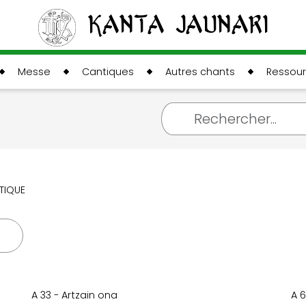
Kanta Jaunari
Messe
Cantiques
Autres chants
Ressou
TIQUE
A 33 - Artzain ona
A 6