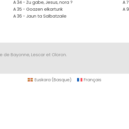
A 34 - Zu gabe, Jesus, nora ?
A 
A 35 - Goazen elkarturik
A 
A 36 - Jaun ta Salbatzaile
èse de Bayonne, Lescar et Oloron.
Euskara
(
Basque
)
Français