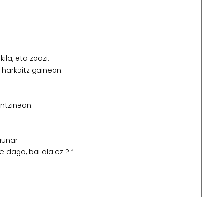
ila, eta zoazi.
 harkaitz gainean.
intzinean.
aunari
 dago, bai ala ez ? ”