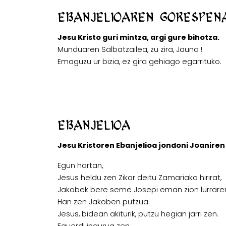
Ebanjelioaren gorespen
Jesu Kristo guri mintza, argi gure bihotza.
Munduaren Salbatzailea, zu zira, Jauna !
Emaguzu ur bizia, ez gira gehiago egarrituko.
Ebanjelioa
Jesu Kristoren Ebanjelioa jondoni Joaniren l
Egun hartan,
Jesus heldu zen Zikar deitu Zamariako hirirat,
Jakobek bere seme Josepi eman zion lurrare
Han zen Jakoben putzua.
Jesus, bidean akiturik, putzu hegian jarri zen.