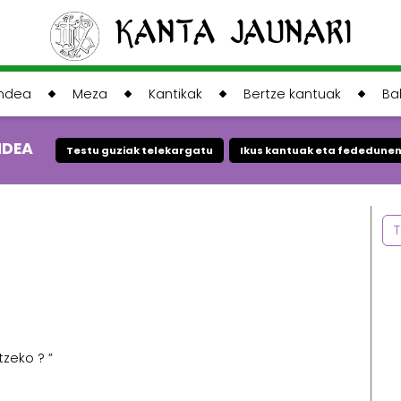
Kanta Jaunari
andea
Meza
Kantikak
Bertze kantuak
Ba
NDEA
Testu guziak telekargatu
Ikus kantuak eta fededunen
T
zeko ? ”