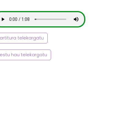
artitura telekargatu
estu hau telekargatu