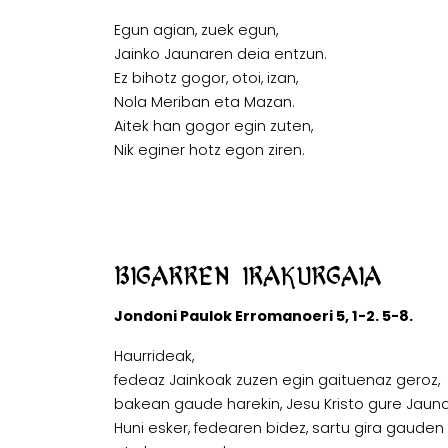
Egun agian, zuek egun,
Jainko Jaunaren deia entzun.
Ez bihotz gogor, otoi, izan,
Nola Meriban eta Mazan.
Aitek han gogor egin zuten,
Nik eginer hotz egon ziren.
Bigarren irakurgaia
Jondoni Paulok Erromanoeri 5, 1-2. 5-8.
Haurrideak,
fedeaz Jainkoak zuzen egin gaituenaz geroz,
bakean gaude harekin, Jesu Kristo gure Jaunar
Huni esker, fedearen bidez, sartu gira gauden 