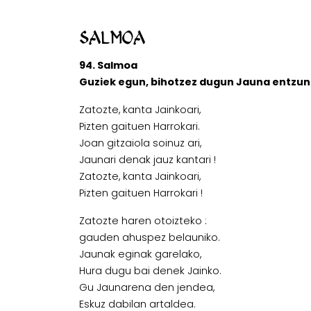
Salmoa
94. Salmoa
Guziek egun, bihotzez dugun Jauna entzun 
Zatozte, kanta Jainkoari,
Pizten gaituen Harrokari.
Joan gitzaiola soinuz ari,
Jaunari denak jauz kantari !
Zatozte, kanta Jainkoari,
Pizten gaituen Harrokari !
Zatozte haren otoizteko :
gauden ahuspez belauniko.
Jaunak eginak garelako,
Hura dugu bai denek Jainko.
Gu Jaunarena den jendea,
Eskuz dabilan artaldea.