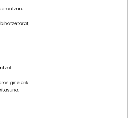
perantzan.
bihotzetarat,
ntzat
ros ginelarik :
itasuna.