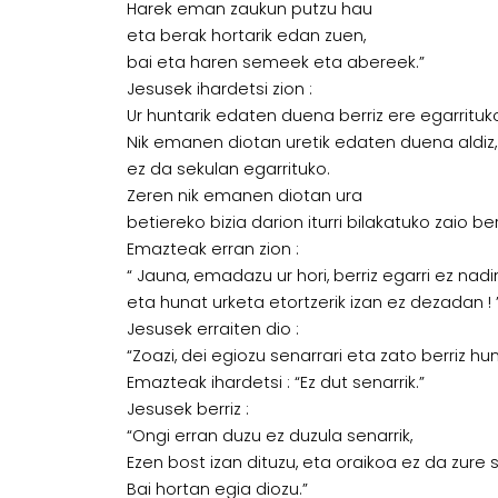
Harek eman zaukun putzu hau
eta berak hortarik edan zuen,
bai eta haren semeek eta abereek.”
Jesusek ihardetsi zion :
Ur huntarik edaten duena berriz ere egarrituk
Nik emanen diotan uretik edaten duena aldiz,
ez da sekulan egarrituko.
Zeren nik emanen diotan ura
betiereko bizia darion iturri bilakatuko zaio be
Emazteak erran zion :
“ Jauna, emadazu ur hori, berriz egarri ez nadi
eta hunat urketa etortzerik izan ez dezadan ! 
Jesusek erraiten dio :
“Zoazi, dei egiozu senarrari eta zato berriz hun
Emazteak ihardetsi : “Ez dut senarrik.”
Jesusek berriz :
“Ongi erran duzu ez duzula senarrik,
Ezen bost izan dituzu, eta oraikoa ez da zure 
Bai hortan egia diozu.”