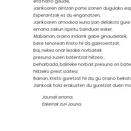
eta harro gaude,
Jainkoaren aintzan parte izanen dugulako es
Esperantzak ez du enganatzen,
Jainkoaren amodioa ixuria izan delakotz gure 
emana zaikun Izpiritu Sainduari esker.
Alabainan, oraino indarrik gabe ginaudelarik,
bere tenorean Kristo hil da gaixtoentzat.
Bai, nekez onar lezake norbaitek
presuna zuzen batentzat hiltzea ;
beharbada, baliteke norbait presuna on bate
hiltzeko prest izaitea.
Bainan, Kristo guretzat hil da, gu oraino bekato
Jainkoak hola erakusten du guretzat duen ma
Jaunak errana.
Eskerrak zuri Jauna.