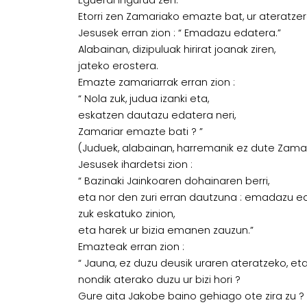
Eguerdi ingurua zen.
Etorri zen Zamariako emazte bat, ur ateratzer
Jesusek erran zion : “ Emadazu edatera.”
Alabainan, dizipuluak hirirat joanak ziren,
jateko erostera.
Emazte zamariarrak erran zion :
“ Nola zuk, judua izanki eta,
eskatzen dautazu edatera neri,
Zamariar emazte bati ? ”
(Juduek, alabainan, harremanik ez dute Zamari
Jesusek ihardetsi zion :
“ Bazinaki Jainkoaren dohainaren berri,
eta nor den zuri erran dautzuna : emadazu e
zuk eskatuko zinion,
eta harek ur bizia emanen zauzun.”
Emazteak erran zion :
“ Jauna, ez duzu deusik uraren ateratzeko, et
nondik aterako duzu ur bizi hori ?
Gure aita Jakobe baino gehiago ote zira zu ?