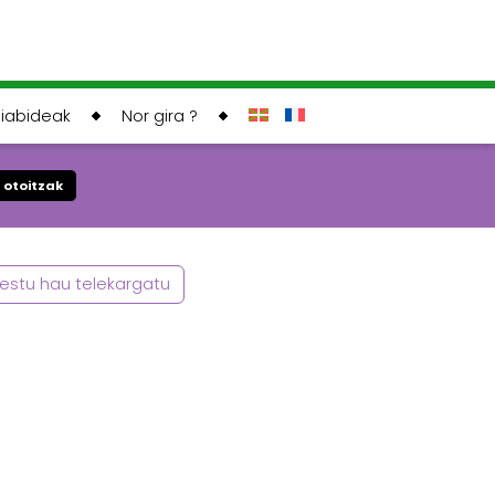
liabideak
Nor gira ?
 otoitzak
estu hau telekargatu