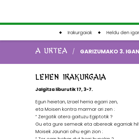
Irakurgaiak
Heldu den ig
A URTEA
/
GARIZUMAKO 3. IGA
Lehen irakurgaia
Jalgitza liburutik 17, 3-7.
Egun heietan, Izrael herria egarri zen,
eta Moisen kontra marmar ari zen :
“ Zergatik atera gaituzu Egiptotik ?
Gu eta gure semeak eta abereak egarriak hilt
Moisek Jaunari oihu egin zion :