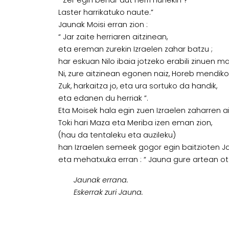
“ Zer egin behar dut herri hunekin ?
Laster harrikatuko naute.”
Jaunak Moisi erran zion :
“ Jar zaite herriaren aitzinean,
eta ereman zurekin Izraelen zahar batzu ;
har eskuan Nilo ibaia jotzeko erabili zinuen mak
Ni, zure aitzinean egonen naiz, Horeb mendiko
Zuk, harkaitza jo, eta ura sortuko da handik,
eta edanen du herriak ”.
Eta Moisek hala egin zuen Izraelen zaharren a
Toki hari Maza eta Meriba izen eman zion,
(hau da tentaleku eta auzileku)
han Izraelen semeek gogor egin baitzioten J
eta mehatxuka erran : “ Jauna gure artean ote
Jaunak errana.
Eskerrak zuri Jauna.