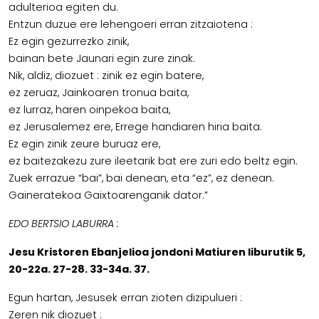
adulterioa egiten du.
Entzun duzue ere lehengoeri erran zitzaiotena :
Ez egin gezurrezko zinik,
bainan bete Jaunari egin zure zinak.
Nik, aldiz, diozuet : zinik ez egin batere,
ez zeruaz, Jainkoaren tronua baita,
ez lurraz, haren oinpekoa baita,
ez Jerusalemez ere, Errege handiaren hiria baita.
Ez egin zinik zeure buruaz ere,
ez baitezakezu zure ileetarik bat ere zuri edo beltz egin.
Zuek errazue “bai”, bai denean, eta “ez”, ez denean.
Gaineratekoa Gaixtoarenganik dator.”
EDO BERTSIO LABURRA :
Jesu Kristoren Ebanjelioa jondoni Matiuren liburutik 5,
20-22a. 27-28. 33-34a. 37.
Egun hartan, Jesusek erran zioten dizipulueri :
Zeren nik diozuet :