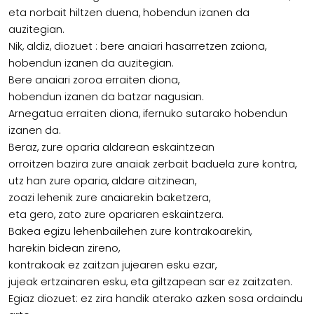
eta norbait hiltzen duena, hobendun izanen da
auzitegian.
Nik, aldiz, diozuet : bere anaiari hasarretzen zaiona,
hobendun izanen da auzitegian.
Bere anaiari zoroa erraiten diona,
hobendun izanen da batzar nagusian.
Arnegatua erraiten diona, ifernuko sutarako hobendun
izanen da.
Beraz, zure oparia aldarean eskaintzean
orroitzen bazira zure anaiak zerbait baduela zure kontra,
utz han zure oparia, aldare aitzinean,
zoazi lehenik zure anaiarekin baketzera,
eta gero, zato zure opariaren eskaintzera.
Bakea egizu lehenbailehen zure kontrakoarekin,
harekin bidean zireno,
kontrakoak ez zaitzan jujearen esku ezar,
jujeak ertzainaren esku, eta giltzapean sar ez zaitzaten.
Egiaz diozuet: ez zira handik aterako azken sosa ordaindu