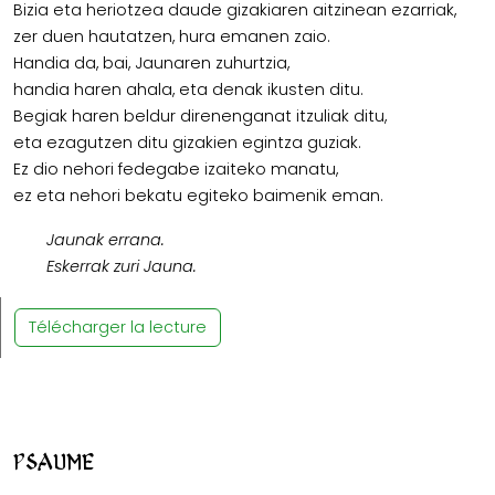
Bizia eta heriotzea daude gizakiaren aitzinean ezarriak,
zer duen hautatzen, hura emanen zaio.
Handia da, bai, Jaunaren zuhurtzia,
handia haren ahala, eta denak ikusten ditu.
Begiak haren beldur direnenganat itzuliak ditu,
eta ezagutzen ditu gizakien egintza guziak.
Ez dio nehori fedegabe izaiteko manatu,
ez eta nehori bekatu egiteko baimenik eman.
Jaunak errana.
Eskerrak zuri Jauna.
Télécharger la lecture
Psaume