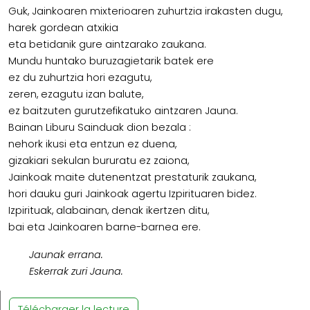
Guk, Jainkoaren mixterioaren zuhurtzia irakasten dugu,
harek gordean atxikia
eta betidanik gure aintzarako zaukana.
Mundu huntako buruzagietarik batek ere
ez du zuhurtzia hori ezagutu,
zeren, ezagutu izan balute,
ez baitzuten gurutzefikatuko aintzaren Jauna.
Bainan Liburu Sainduak dion bezala :
nehork ikusi eta entzun ez duena,
gizakiari sekulan bururatu ez zaiona,
Jainkoak maite dutenentzat prestaturik zaukana,
hori dauku guri Jainkoak agertu Izpirituaren bidez.
Izpirituak, alabainan, denak ikertzen ditu,
bai eta Jainkoaren barne-barnea ere.
Jaunak errana.
Eskerrak zuri Jauna.
Télécharger la lecture