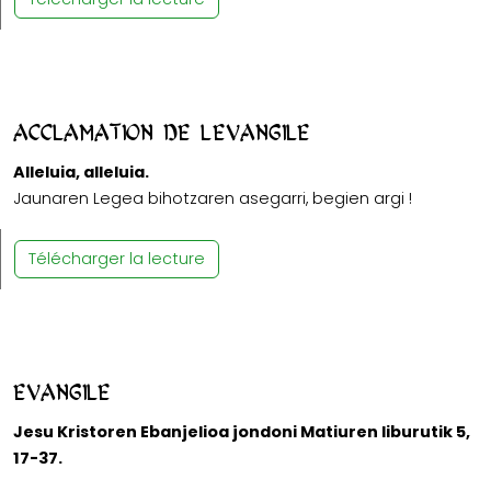
Acclamation de l'Evangile
Alleluia, alleluia.
Jaunaren Legea bihotzaren asegarri, begien argi !
Télécharger la lecture
Evangile
Jesu Kristoren Ebanjelioa jondoni Matiuren liburutik 5,
17-37.