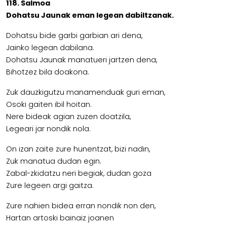
118. Salmoa
Dohatsu Jaunak eman legean dabiltzanak.
Dohatsu bide garbi garbian ari dena,
Jainko legean dabilana.
Dohatsu Jaunak manatueri jartzen dena,
Bihotzez bila doakona.
Zuk dauzkigutzu manamenduak guri eman,
Osoki gaiten ibil hoitan.
Nere bideak agian zuzen doatzila,
Legeari jar nondik nola.
On izan zaite zure hunentzat, bizi nadin,
Zuk manatua dudan egin.
Zabal-zkidatzu neri begiak, dudan goza
Zure legeen argi gaitza.
Zure nahien bidea erran nondik non den,
Hartan artoski bainaiz joanen