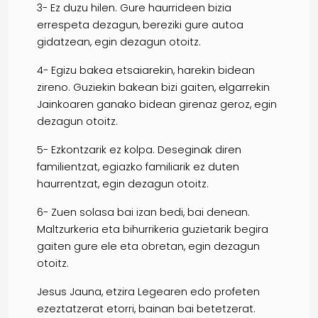
3- Ez duzu hilen. Gure haurrideen bizia
errespeta dezagun, bereziki gure autoa
gidatzean, egin dezagun otoitz.
4- Egizu bakea etsaiarekin, harekin bidean
zireno. Guziekin bakean bizi gaiten, elgarrekin
Jainkoaren ganako bidean girenaz geroz, egin
dezagun otoitz.
5- Ezkontzarik ez kolpa. Deseginak diren
familientzat, egiazko familiarik ez duten
haurrentzat, egin dezagun otoitz.
6- Zuen solasa bai izan bedi, bai denean.
Maltzurkeria eta bihurrikeria guzietarik begira
gaiten gure ele eta obretan, egin dezagun
otoitz.
Jesus Jauna, etzira Legearen edo profeten
ezeztatzerat etorri, bainan bai betetzerat.