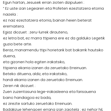
Egun hartan, Jesusek erran zioten dizipulueri :
“ Ez uste izan Legearen eta Profeten ezeztatzera etorria
naizela :
ez naiz ezeztatzera etorria, bainan heien beterat
eremaitera.
Egiaz diozuet : zeru-lurrek dirauteno,
ez letra bat, ez marra ttipiena ere ez da galduko Legetik
guzia bete arte.
Beraz, manamendu ttipi horietarik bat bakarrik hautsiko
duena,
eta gizoneri hola egiten irakatsiko,
ttipiena ekarria izanen da zeruetako Erreinuan.
Beteko dituena, aldiz, eta irakatsiko,
handi ekarria izanen da zeruetako Erreinuan.
Zeren nik diozuet :
Zuen zuzentasuna lege-irakasleena eta farisauena
baino handiagoa ez bada,
ez zirezte sartuko zeruetako Erreinuan.
Badakizue lehengoeri errana izan zaiotela : ez nehor hil,