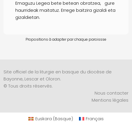
Emaguzu Legea bete betean obratzea, gure
haurrideak maitatuz. Errege baitzira gizaldi eta
gizaldietan.
Propositions à adapter par chaque paroissse
Site officiel de la liturgie en basque du diocèse de
Bayonne, Lescar et Oloron.
© Tous droits réservés.
Nous contacter
Mentions légales
Euskara
(
Basque
)
Français