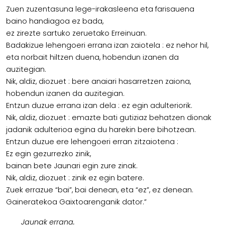
Zuen zuzentasuna lege-irakasleena eta farisauena
baino handiagoa ez bada,
ez zirezte sartuko zeruetako Erreinuan.
Badakizue lehengoeri errana izan zaiotela : ez nehor hil,
eta norbait hiltzen duena, hobendun izanen da
auzitegian.
Nik, aldiz, diozuet : bere anaiari hasarretzen zaiona,
hobendun izanen da auzitegian.
Entzun duzue errana izan dela : ez egin adulteriorik.
Nik, aldiz, diozuet : emazte bati gutiziaz behatzen dionak
jadanik adulterioa egina du harekin bere bihotzean.
Entzun duzue ere lehengoeri erran zitzaiotena :
Ez egin gezurrezko zinik,
bainan bete Jaunari egin zure zinak.
Nik, aldiz, diozuet : zinik ez egin batere.
Zuek errazue “bai”, bai denean, eta “ez”, ez denean.
Gaineratekoa Gaixtoarenganik dator.”
Jaunak errana.