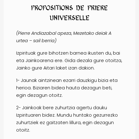
Propositions de priere
universelle
(Pierre Andiazabal apeza, Mezetako deiak A
urtea – sail berria)
Izpirituak gure bihotzen barnea ikusten du, bai
eta Jainkoarena ere. Gida dezala gure otoitza,
Jainko gure Aitari laket izan dakion.
1- Jaunak aintzinean ezarri dauzkigu bizia eta
herioa. Biziaren bidea hauta dezagun beti,
egin dezagun otoitz.
2- Jainkoak bere zuhurtzia agertu dauku
Izpirituaren bidez. Mundu huntako gezurrezko
zuhurtziek ez gaitzaten lillura, egin dezagun
otoitz.