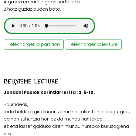
Argi nezazu zure legean sartu arte,
Bihotz guziaz dudan bete.
Télécharger la partition
Télécharger la lecture
Deuxieme lecture
Jondoni Paulok Korintiarreri 1a : 2, 6-10.
Haurrideak,
fede helduko girixtinoeri zuhurtzia irakasten diotegu, guk ;
bainan zuhurtzia hori ez da mundu huntakoa,
ez eta laster galduko diren mundu huntako buruzagiena
ere.