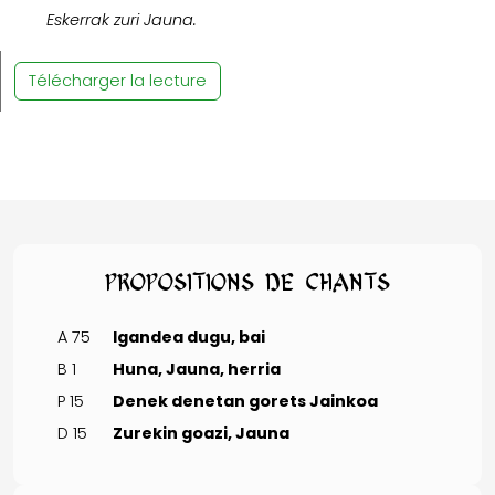
Eskerrak zuri Jauna.
Télécharger la lecture
Propositions de chants
A 75
Igandea dugu, bai
B 1
Huna, Jauna, herria
P 15
Denek denetan gorets Jainkoa
D 15
Zurekin goazi, Jauna