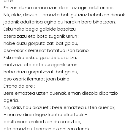
arte.
Entzun duzue errana izan dela : ez egin adulteriorik.
Nik, aldiz, diozuet : emazte bati gutiziaz behatzen dionak
jadanik adulterioa egina du harekin bere bihotzean.
Eskuineko begia galbide bazaitzu,
atera zazu eta bota zuganik urrun :
hobe duzu gorputz-zati bat galdu,
oso-osorik ifernurat botatua izan baino.
Eskuineko eskua galbide bazaitzu,
motzazu eta bota zureganik urrun :
hobe duzu gorputz-zati bat galdu,
oso osorik ifernurat joan baino.
Errana da ere :
Bere emaztea uzten duenak, eman diezola dibortzio-
ageria.
Nik, aldiz, hau diozuet : bere emaztea uzten duenak,
– non ez diren legez kontra elkartuak –
adulteriora erakartzen du emaztea,
eta emazte utziarekin ezkontzen denak