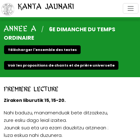
Kanta Jaunari
ANNEE A
/
6E DIMANCHE DU TEMPS
ORDINAIRE
Télécharger l'ensemble des textes
Voir les propositions de chants et de prière universelle
Premiere lecture
Ziraken liburutik 15, 15-20.
Nahi baduzu, manamenduak bete ditzazkezu,
zure esku dago leial izaitea.
Jaunak sua eta ura ezarri dauzkitzu aitzinean :
luza eskua nahi duzunera.