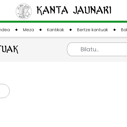
Kanta Jaunari
andea
Meza
Kantikak
Bertze kantuak
Ba
TUAK