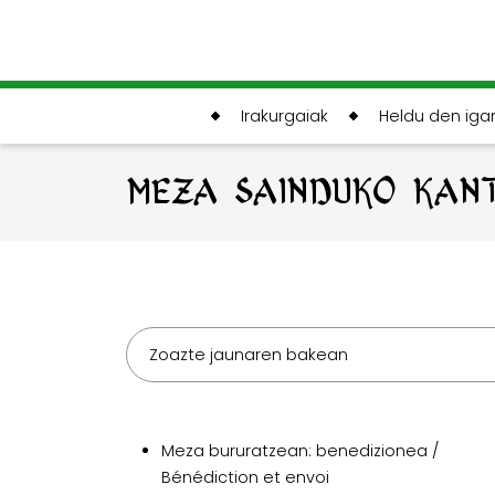
Irakurgaiak
Heldu den ig
MEZA SAINDUKO KAN
Zoazte jaunaren bakean
Meza bururatzean: benedizionea /
Bénédiction et envoi