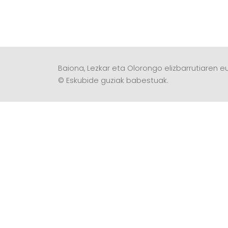
Baiona, Lezkar eta Olorongo elizbarrutiaren eu
© Eskubide guziak babestuak.