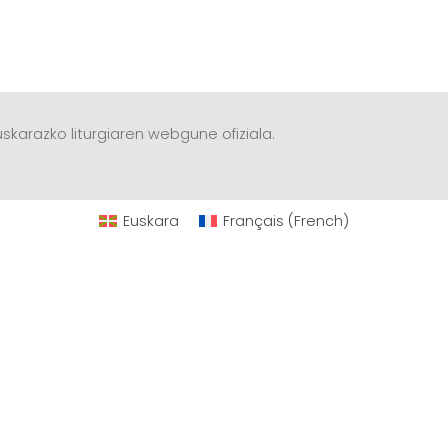
skarazko liturgiaren webgune ofiziala.
Euskara
Français
(
French
)