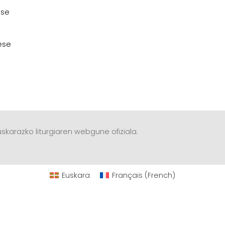
èse
èse
skarazko liturgiaren webgune ofiziala.
Euskara
Français
(
French
)