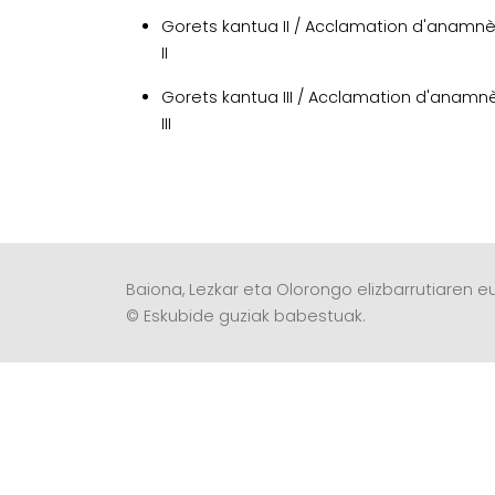
Gorets kantua II / Acclamation d'anamn
II
Gorets kantua III / Acclamation d'anamn
III
Baiona, Lezkar eta Olorongo elizbarrutiaren eu
© Eskubide guziak babestuak.