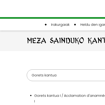
Irakurgaiak
Heldu den ig
MEZA SAINDUKO KAN
Gorets kantua
Gorets kantua I / Acclamation d'anamn
I