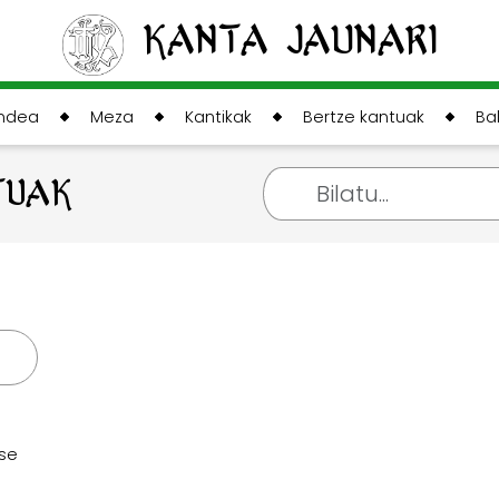
Kanta Jaunari
andea
Meza
Kantikak
Bertze kantuak
Ba
TUAK
èse