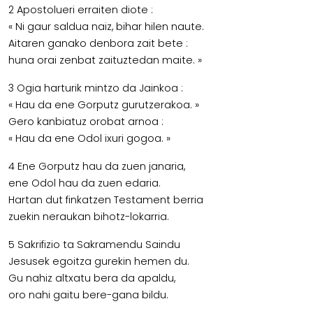
2 Apostolueri erraiten diote :
« Ni gaur saldua naiz, bihar hilen naute.
Aitaren ganako denbora zait bete :
huna orai zenbat zaituztedan maite. »
3 Ogia harturik mintzo da Jainkoa :
« Hau da ene Gorputz gurutzerakoa. »
Gero kanbiatuz orobat arnoa :
« Hau da ene Odol ixuri gogoa. »
4 Ene Gorputz hau da zuen janaria,
ene Odol hau da zuen edaria.
Hartan dut finkatzen Testament berria
zuekin neraukan bihotz-lokarria.
5 Sakrifizio ta Sakramendu Saindu
Jesusek egoitza gurekin hemen du.
Gu nahiz altxatu bera da apaldu,
oro nahi gaitu bere-gana bildu.