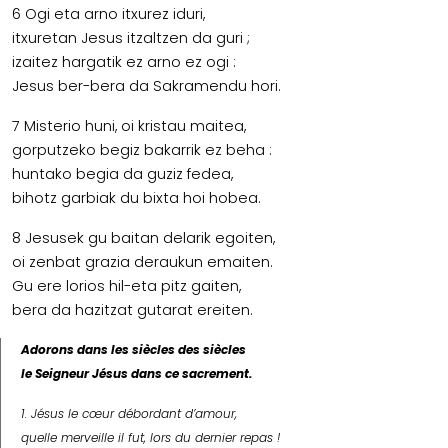
6 Ogi eta arno itxurez iduri,
itxuretan Jesus itzaltzen da guri ;
izaitez hargatik ez arno ez ogi :
Jesus ber-bera da Sakramendu hori.
7 Misterio huni, oi kristau maitea,
gorputzeko begiz bakarrik ez beha :
huntako begia da guziz fedea,
bihotz garbiak du bixta hoi hobea.
8 Jesusek gu baitan delarik egoiten,
oi zenbat grazia deraukun emaiten.
Gu ere lorios hil-eta pitz gaiten,
bera da hazitzat gutarat ereiten.
Adorons dans les siècles des siècles
le Seigneur Jésus dans ce sacrement.
1. Jésus le cœur débordant d’amour,
quelle merveille il fut, lors du dernier repas !