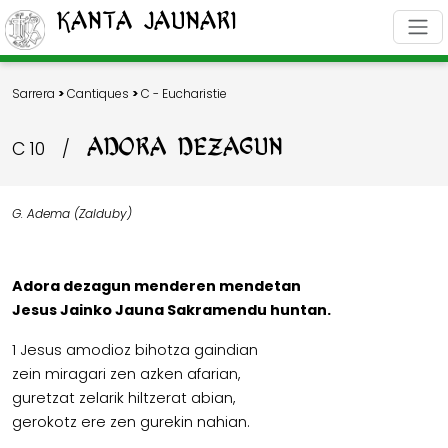
Kanta Jaunari
Sarrera
>
Cantiques
>
C - Eucharistie
ADORA DEZAGUN
C 10
/
G. Adema (Zalduby)
Adora dezagun menderen mendetan
Jesus Jainko Jauna Sakramendu huntan.
1 Jesus amodioz bihotza gaindian
zein miragari zen azken afarian,
guretzat zelarik hiltzerat abian,
gerokotz ere zen gurekin nahian.