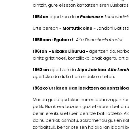
aintzin, gure elizetan kantatzen ziren Euskaraz 
1954an
agertzen da
« Pasionea
»
Lerchundi-I
Urte berean
« Mortutik oihu »
Jondoni Batista
1956ean : Eguberr
i
: Aita Donostia-Iratzeder.
1961an « Elizako Liburua »
agertzen da, Narba
ainitz girixtinoeri, kontzilioko lanak agertu artia
1963 an
agertzen da
Aipa Jainkoa
Aita Lerc
agertuko da dizka hori ondoko urtetan.
1962ko Urriaren 11an idekitzen da Kontzilioa
Mundu guzia gertakari horren beha zagon zonba
petik. Elizak ere bazuen gaztetzearen beharra
behin ere ikusi etzuen berritze bati lotzeko. A
doinu berriak asmatu, Sakramendu guzien ira
zonbaitzuk, behar ote zen holako lan izigarri b