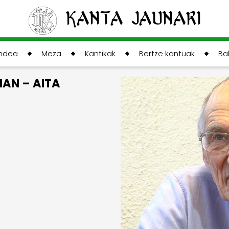
Kanta Jaunari
andea
Meza
Kantikak
Bertze kantuak
Ba
IAN – AITA