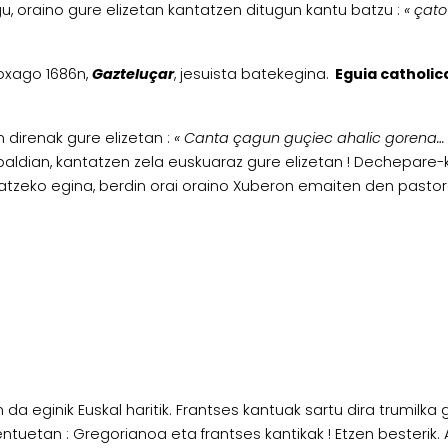
gu, oraino gure elizetan kantatzen ditugun kantu batzu :
« çato
roxago 1686n,
Gazteluçar
, jesuista batekegina.
Eguia catholic
 direnak gure elizetan :
« Canta çagun guçiec ahalic gorena…
aspaldian, kantatzen zela euskuaraz gure elizetan ! Dechepare-k
tatzeko egina, berdin orai oraino Xuberon emaiten den pasto
da eginik Euskal haritik. Frantses kantuak sartu dira trumilka 
uetan : Gregorianoa eta frantses kantikak ! Etzen besterik. A