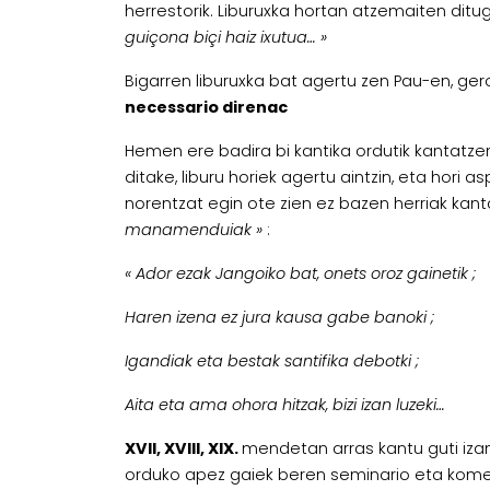
herrestorik. Liburuxka hortan atzemaiten ditu
guiçona biçi haiz ixutua… »
Bigarren liburuxka bat agertu zen Pau-en, ge
necessario direnac
Hemen ere badira bi kantika ordutik kantatzen
ditake, liburu horiek agertu aintzin, eta hori 
norentzat egin ote zien ez bazen herriak kan
manamenduiak
»
:
« Ador ezak Jangoiko bat, onets oroz gainetik ;
Haren izena ez jura kausa gabe banoki ;
Igandiak eta bestak santifika debotki ;
Aita eta ama ohora hitzak, bizi izan luzeki…
XVII, XVIII, XIX.
mendetan arras kantu guti izan 
orduko apez gaiek beren seminario eta koment