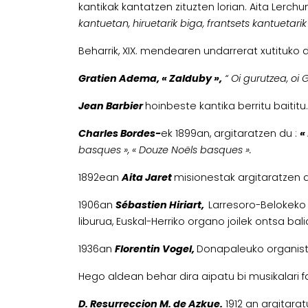
kantikak kantatzen zituzten lorian. Aita Lerch
kantuetan, hiruetarik biga, frantsets kantuetari
Beharrik, XIX. mendearen undarrerat xutituko d
Gratien Adema,
«
Zalduby
»,
“ Oi gurutzea, oi 
Jean Barbier
hoinbeste kantika berritu baititu.
Charles Bordes-
ek 1899an, argitaratzen du :
«
basques », « Douze Noëls basques ».
1892ean
Aita Jaret
misionestak argitaratzen
1906an
Sébastien Hiriart,
Larresoro-Belokeko 
liburua, Euskal-Herriko organo joilek ontsa bal
1936an
Florentin Vogel,
Donapaleuko organist
Hego aldean behar dira aipatu bi musikalari 
D. Resurreccion M. de Azkue.
1912 an argitara