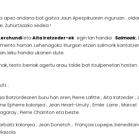
da apez andana bat gaitza Jaun Apezpikuaren inguruan : olda
re. Zuhurtziazko xedea !
 Lerchundi
eta
Aita Iratzeder-ek
egin lan handia :
Salmoak.
ento hartan. Lehenagoko liturgian etzen salmorik kantatzen, l
ian, leku handia ukanen dute.
rromak, testo berriak agertu arau, talde bat itzulpenetan haste
tz :
rgia Batzordearen buru han ziren, Pierre Lafitte ; Aita Iratzed
me Epherre kalonjea ; Jean Hiriart-Urruty ; Emile Larre ; Marce
agaray ; Pierre Charriton eta beste.
Narbaitz kalonjea ; Jean Donetch ; François Lopepe, beneditano
aizola.