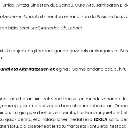
: Urrikal, Aintza, Sinesten dut, Saindu, Gure Aita, Jainkoaren Bi
ratzeder-en lana
.
Ainitz herritan emana izan da Pasione hori, zo
ren bizia.
Lerchundi, Iratzeder, Ch. Lebout.
its kalonjeak argitaratua, igande guzietako irakurgaiekin. Ber
n.
hundi eta Aita Iratzeder-ek
egina : Salmo andana bat, bi, hiru 
it urte hetan. Ainitzek senditzen zuten mundu zahar bat lurre
, maizegi gakotua baitzagon bere ohidura zaharretan. Orduan g
lainan, liturgia guzia behar zen berritu, haste irakurgaietarik 
kurgaiak berritu, eta holako lanen hedatzeko
EZKILA
sortu berr
ateri lotu, ala aiseteneat lerratu, frantsets kantu eta testoak h