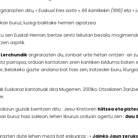
gitarazten ditu
, « Euskual Eres sorta », 66 kantikekin (1916) eta 
ikari buruz, luzegi bailitake hemen aipatzea.
 piztu zen Euskal-Herrian, bertze ainitz lekutan bezala, mogi
zen azpitik.
l Lerchundik
argirarazten du, zonbait urte hetan ontzen ari zu
 ainitz parropia, orduan kantatzen ziren kantiken bilduma baten
er, Belokeko gazte andana bat hasi zen, Iratzeder buru, liturgi
rak Euskaraz kantatuak dira Mugerren. 2001ko Otsailaren 3an,b
er.
zkizun guziak berritzen ditu : Jesu-Kristoren
hiltzea eta pizte
giari buruz hasi sailean, lehen liburua orduan agertu zen
:
Gau 
razten dute lehen meza bat eskuaraz : «
Jainko Jaun zeruko