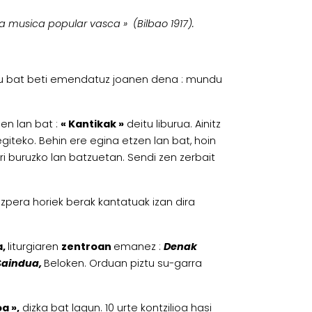
« La musica popular vasca » (Bilbao 1917).
mendu bat beti emendatuz joanen dena : mundu
en lan bat :
«
Kantikak
»
deitu liburua. Ainitz
 egiteko. Behin ere egina etzen lan bat, hoin
ari buruzko lan batzuetan. Sendi zen zerbait
ezpera horiek berak kantatuak izan dira
a,
liturgiaren
zentroan
emanez :
Denak
Saindua,
Beloken. Orduan piztu su-garra
a »,
dizka bat lagun. 10 urte kontzilioa hasi