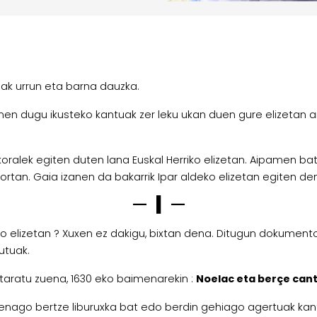
oak urrun eta barna dauzka.
en dugu ikusteko kantuak zer leku ukan duen gure elizetan ai
oralek egiten duten lana Euskal Herriko elizetan. Aipamen ba
 hortan. Gaia izanen da bakarrik Ipar aldeko elizetan egiten de
–
I
–
riko elizetan ? Xuxen ez dakigu, bixtan dena. Ditugun dokum
utuak.
taratu zuena, 1630 eko baimenarekin :
Noelac eta berçe cant
ehenago bertze liburuxka bat edo berdin gehiago agertuak ka