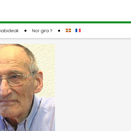
liabideak
Nor gira ?