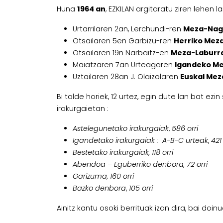
Huna
1964 an
, EZKILAN argitaratu ziren lehen la
Urtarrilaren 2an, Lerchundi-ren
Meza-Nag
Otsailaren 5en Garbizu-ren
Herriko Mez
Otsailaren 19n Narbaitz-en
Meza-Laburr
Maiatzaren 7an Urteagaren
Igandeko Me
Uztailaren 28an J. Olaizolaren
Euskal Mez
Bi talde horiek, 12 urtez, egin dute lan bat ezi
irakurgaietan :
Astelegunetako irakurgaiak
,
586 orri
Igandetako irakurgaiak : A-B-C urteak
,
421 
Bestetako irakurgaiak, 118 orri
Abendoa – Eguberriko denbora, 72 orri
Garizuma, 160 orri
Bazko denbora
,
105 orri
Ainitz kantu osoki berrituak izan dira, bai doi