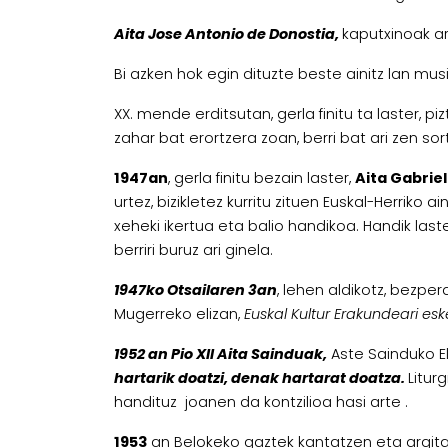
Aita Jose Antonio de Donostia,
kaputxinoak ar
Bi azken hok egin dituzte beste ainitz lan mus
XX. mende erditsutan, gerla finitu ta laster,
zahar bat erortzera zoan, berri bat ari zen sort
1947an
, gerla finitu bezain laster,
Aita Gabrie
urtez, bizikletez kurritu zituen Euskal-Herriko
xeheki ikertua eta balio handikoa. Handik last
berriri buruz ari ginela.
1947ko Otsailaren 3an
, lehen aldikotz, bezpe
Mugerreko elizan,
Euskal Kultur Erakundeari esk
1952 an Pio XII Aita Sainduak,
Aste Sainduko Eli
hartarik doatzi, denak hartarat doatza.
Litur
handituz joanen da kontzilioa hasi arte .
1953
an Belokeko gaztek kantatzen eta argita