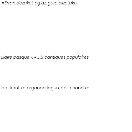
:
«
Erran dezaket, egiaz, gure elizetako
pulaire basque »,
«
Dix cantiques populaires
 bat kantika organoa lagun, balio handiko