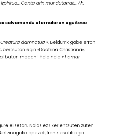
 Izpiritua… Canta arin mundutarrak… Ah,
ac salvamendu eternalaren eguiteco
 Creatura damnatua ».
Beldurrik gabe erran
, bertsutan egin «Doctrina Christiana»,
ral baten modan ! Hala nola
« hamar
gure elizetan. Nolaz ez ! Zer entzuten zuten
intzinagoko apezek, frantsesetik egin