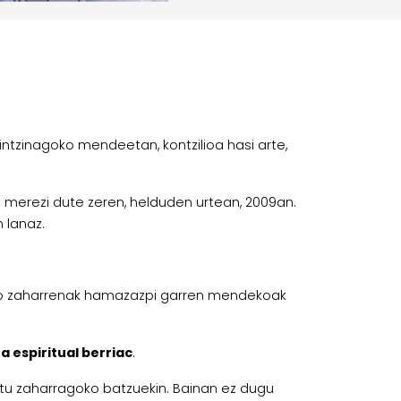
ntzinagoko mendeetan, kontzilioa hasi arte,
t merezi dute zeren, helduden urtean, 2009an.
n lanaz.
ento zaharrenak hamazazpi garren mendekoak
a espiritual berriac
.
ntu zaharragoko batzuekin. Bainan ez dugu