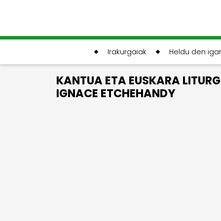
Irakurgaiak
Heldu den ig
KANTUA ETA EUSKARA LITURG
IGNACE ETCHEHANDY