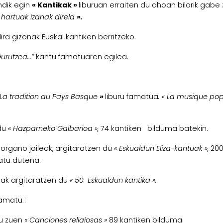
undik egin
« Kantikak »
liburuan erraiten du ahoan bilorik gabe 
k hartuak izanak direla
».
ira gizonak Euskal kantiken berritzeko.
Gurutzea
…”
kantu famatuaren egilea.
La tradition au Pays Basque
»
liburu famatua
. « La musique po
 du
« Hazparneko Galbarioa »,
74 kantiken bilduma batekin.
organo joileak, argitaratzen du
« Eskualdun Eliza-kantuak »,
200
iatu dutena.
ak argitaratzen du
«
50 Eskualdun kantika »
.
famatu :
tu zuen
« Canciones religiosas
»
89 kantiken bilduma.