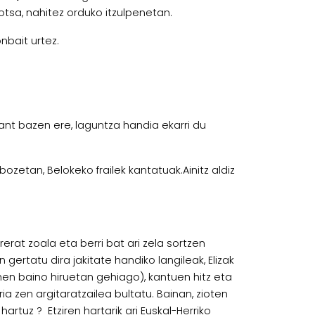
ldotsa, nahitez orduko itzulpenetan.
nbait urtez.
ant bazen ere, laguntza handia ekarri du
bozetan, Belokeko frailek kantatuak.Ainitz aldiz
rat zoala eta berri bat ari zela sortzen
ertatu dira jakitate handiko langileak, Elizak
(lehen baino hiruetan gehiago), kantuen hitz eta
ia zen argitaratzailea bultatu. Bainan, zioten
artuz ? Etziren hartarik ari Euskal-Herriko