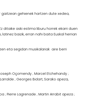
r gaitzean gehienek hartzen dute xedea,
Ez ditaike aski estima liburu horrek ekarri duen
atinez baizik, erran nahi baita Euskal herrian
n zen eta segidan musikalariak aire berri
er ; Joseph Oçomendy ; Marcel Etchehandy ;
l Larralde ; Georges Bidart, Sarako apeza,
a ; Pierre Lagrenade ; Martin Arrabit apeza ;