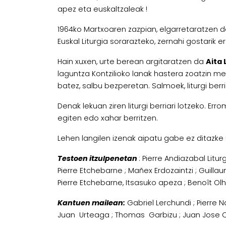
apez eta euskaltzaleak !
1964ko Martxoaren zazpian, elgarretaratzen 
Euskal Liturgia sorarazteko, zernahi gostarik e
Hain xuxen, urte berean argitaratzen da
Aita
laguntza Kontzilioko lanak hastera zoatzin mem
batez, salbu bezperetan. Salmoek, liturgi berr
Denak lekuan ziren liturgi berriari lotzeko. E
egiten edo xahar berritzen.
Lehen langilen izenak aipatu gabe ez ditazke u
Testoen itzulpenetan
: Pierre Andiazabal Litu
Pierre Etchebarne ; Mañex Erdozaintzi ; Guillau
Pierre Etchebarne, Itsasuko apeza ; Benoît Olh
Kantuen mailean:
Gabriel Lerchundi ; Pierre 
Juan Urteaga ; Thomas Garbizu ; Juan Jose Ol