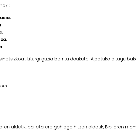
nak :
usia.
a
a.
za.
a.
n sinetsizkoa : Liturgi guzia berritu daukute. Aipatuko ditugu bak
orri
nuaren aldetik, bai eta ere gehiago hitzen aldetik, Bibliaren ma