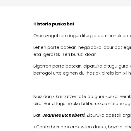
Historio puska bat
Orai ezagutzen dugun liturgia berri hunek err
Lehen parte batean, hegaldaka labur bat egin
eta geroztik zeri buruz doan.
Bigarren parte batean, aipatuko ditugu gure k
berrogoi urte eginen du hasiak direla lan ixil
Noiz danik kantatzen ote da gure Euskal Her
dira. Hor ditugu lekuko bi liburuxka ontsa ezag
Bat,
Joannes Etcheberri,
Ziburuko apezak argi
« Canta berriac » erakusten dauku, bazela l