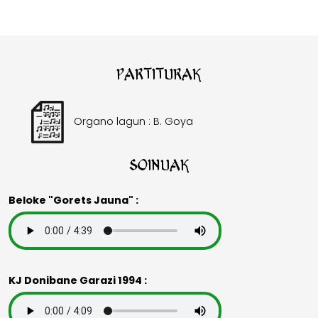
Partiturak
Organo lagun : B. Goya
Soinuak
Beloke "Gorets Jauna" :
KJ Donibane Garazi 1994 :