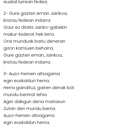
euskal lurrean fedea.
2- Gure gazteri eman Jainkoa,
kristau fedean indarra.
Gaur ez ditela Jainko-gabekin
makur-biderat hek lerra.
Orai munduak baitu denetan
gizon kartsuen beharra,
Gure gazteri eman, Jainkoa,
kristau fedean indarra.
3- Auzo-herrien altxagarria
egin euskaldun herria.
Herra gaindituz, gaiten denak bat
mundu berrirat lehia.
Ager dakigun dena maitasun
Zutan den mundu berria.
Auzo-herrien altxagarria
egin euskaldun herria.