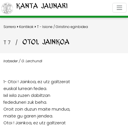
Kanta Jaunari
Sarrera
>
Kantikak
>
T - Isione / Giristino eginbidea
OTOI, JAINKOA
T 7
/
Iratzeder / G. Lerchundi
1- Otoi ! Jainkoa, ez utz galtzerat
euskal lurrean fedea.
Ixil ixila zuzen dabiltzan
fededuneri zuk beha.
Oroit zoin duzun maite mundua,
maite gu garen jendea.
Otoi ! Jainkoa, ez utz galtzerat