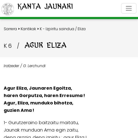
Kanta Jaunari
Sarrera
>
Kantikak
>
K - Izpiritu saindua / Eliza
AGUR ELIZA
K 6
/
Iratzeder / G. Lerchundi
Agur Eliza, Jaunaren Egoitza,
haren Gorputza, haren Erresuma !
Agur, Eliza, munduko bihotza,
guzien Ama !
1- Gurutzeraino baitzaitu maitatu,
Jaunak munduan Ama egin zaitu,
dena grazia, dena izpiritu : agur Eliza !