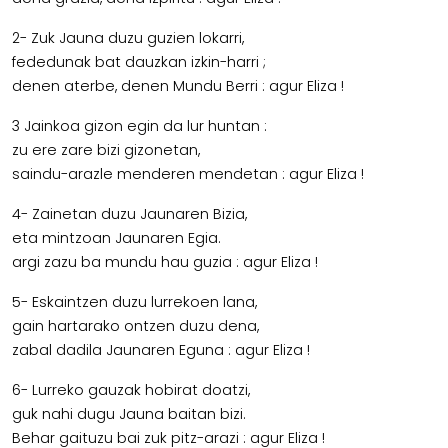
2- Zuk Jauna duzu guzien lokarri,
fededunak bat dauzkan izkin-harri ;
denen aterbe, denen Mundu Berri : agur Eliza !
3 Jainkoa gizon egin da lur huntan :
zu ere zare bizi gizonetan,
saindu-arazle menderen mendetan : agur Eliza !
4- Zainetan duzu Jaunaren Bizia,
eta mintzoan Jaunaren Egia.
argi zazu ba mundu hau guzia : agur Eliza !
5- Eskaintzen duzu lurrekoen lana,
gain hartarako ontzen duzu dena,
zabal dadila Jaunaren Eguna : agur Eliza !
6- Lurreko gauzak hobirat doatzi,
guk nahi dugu Jauna baitan bizi.
Behar gaituzu bai zuk pitz-arazi : agur Eliza !