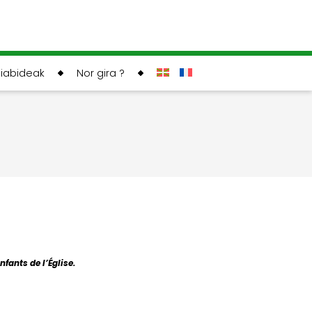
liabideak
Nor gira ?
fants de l’Église.