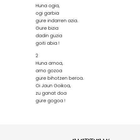
Huna ogia,
ogi garbia
gure indarren azia.
Gure bizia
dadin guzia
goiti abia !
2
Huna arnoa,
arno gozoa
gure bihotzen beroa.
Oi Jaun Goikoa,
zu ganat doa
gure gogoa !