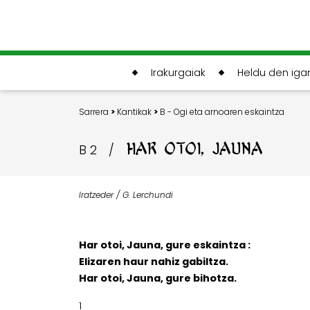
Irakurgaiak
Heldu den ig
Sarrera
>
Kantikak
>
B - Ogi eta arnoaren eskaintza
HAR OTOI, JAUNA
B 2
/
Iratzeder / G. Lerchundi
Har otoi, Jauna, gure eskaintza :
Elizaren haur nahiz gabiltza.
Har otoi, Jauna, gure bihotza.
1