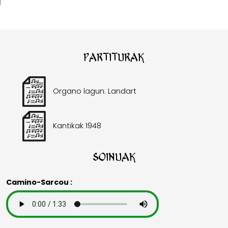
Partiturak
Organo lagun: Landart
Kantikak 1948
Soinuak
Camino-Sarcou :