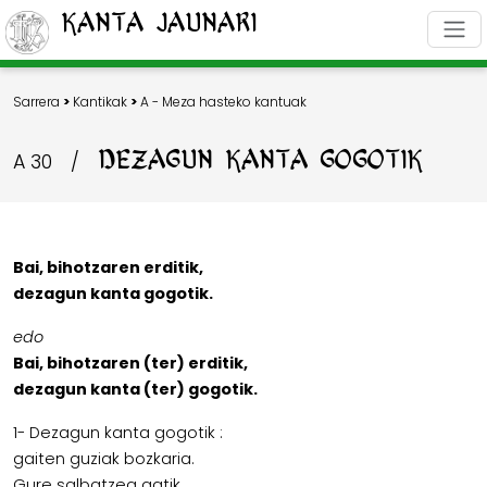
Kanta Jaunari
Sarrera
>
Kantikak
>
A - Meza hasteko kantuak
DEZAGUN KANTA GOGOTIK
A 30
/
Bai, bihotzaren erditik,
dezagun kanta gogotik.
edo
Bai, bihotzaren (ter) erditik,
dezagun kanta (ter) gogotik.
1- Dezagun kanta gogotik :
gaiten guziak bozkaria.
Gure salbatzea gatik,