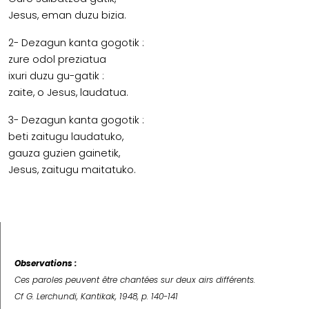
Jesus, eman duzu bizia.
2- Dezagun kanta gogotik :
zure odol preziatua
ixuri duzu gu-gatik :
zaite, o Jesus, laudatua.
3- Dezagun kanta gogotik :
beti zaitugu laudatuko,
gauza guzien gainetik,
Jesus, zaitugu maitatuko.
Observations :
Ces paroles peuvent être chantées sur deux airs différents.
Cf G. Lerchundi, Kantikak, 1948, p. 140-141