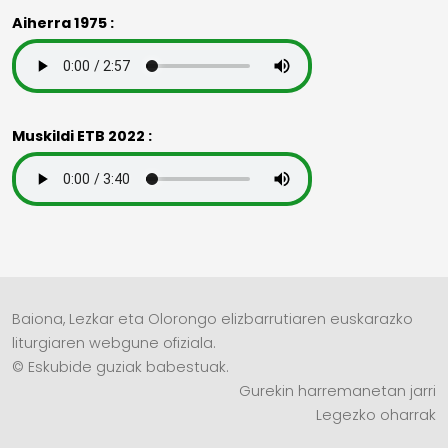
Aiherra 1975 :
Muskildi ETB 2022 :
Baiona, Lezkar eta Olorongo elizbarrutiaren euskarazko
liturgiaren webgune ofiziala.
© Eskubide guziak babestuak.
Gurekin harremanetan jarri
Legezko oharrak