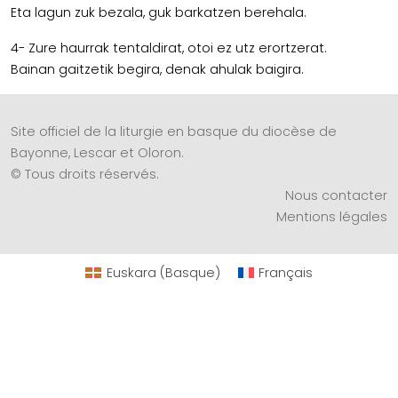
Eta lagun zuk bezala, guk barkatzen berehala.
4- Zure haurrak tentaldirat, otoi ez utz erortzerat.
Bainan gaitzetik begira, denak ahulak baigira.
Site officiel de la liturgie en basque du diocèse de
Bayonne, Lescar et Oloron.
© Tous droits réservés.
Nous contacter
Mentions légales
Euskara
(
Basque
)
Français