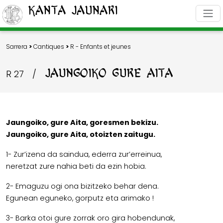
Kanta Jaunari
Sarrera
>
Cantiques
>
R - Enfants et jeunes
JAUNGOIKO GURE AITA
R 27
/
Jaungoiko, gure Aita, goresmen bekizu.
Jaungoiko, gure Aita, otoizten zaitugu.
1- Zur’izena da saindua, ederra zur’erreinua,
neretzat zure nahia beti da ezin hobia.
2- Emaguzu ogi ona bizitzeko behar dena.
Egunean eguneko, gorputz eta arimako !
3- Barka otoi gure zorrak oro gira hobendunak,