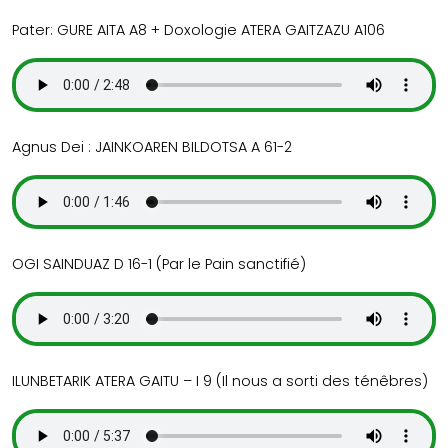
Pater: GURE AITA A8 + Doxologie ATERA GAITZAZU A106
Agnus Dei : JAINKOAREN BILDOTSA A 61-2
OGI SAINDUAZ D 16-1 (Par le Pain sanctifié)
ILUNBETARIK ATERA GAITU – I 9 (Il nous a sorti des ténêbres)