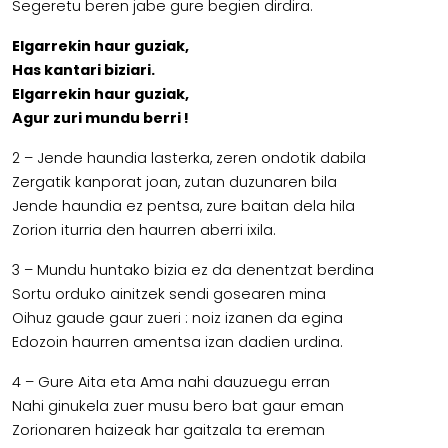
Segeretu beren jabe gure begien dirdira.
Elgarrekin haur guziak,
Has kantari biziari.
Elgarrekin haur guziak,
Agur zuri mundu berri !
2 – Jende haundia lasterka, zeren ondotik dabila
Zergatik kanporat joan, zutan duzunaren bila
Jende haundia ez pentsa, zure baitan dela hila
Zorion iturria den haurren aberri ixila.
3 – Mundu huntako bizia ez da denentzat berdina
Sortu orduko ainitzek sendi gosearen mina
Oihuz gaude gaur zueri : noiz izanen da egina
Edozoin haurren amentsa izan dadien urdina.
4 – Gure Aita eta Ama nahi dauzuegu erran
Nahi ginukela zuer musu bero bat gaur eman
Zorionaren haizeak har gaitzala ta ereman