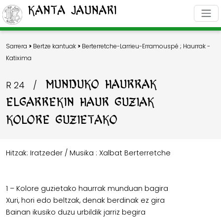
Kanta Jaunari
Sarrera
>
Bertze kantuak
>
Berterretche-Larrieu-Erramouspé
;
Haurrak -
Katixima
MUNDUKO HAURRAK -
R 24
/
ELGARREKIN HAUR GUZIAK -
KOLORE GUZIETAKO
Hitzak: Iratzeder / Musika : Xalbat Berterretche
1 – Kolore guzietako haurrak munduan bagira
Xuri, hori edo beltzak, denak berdinak ez gira
Bainan ikusiko duzu urbildik jarriz begira