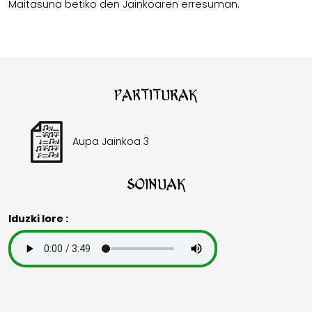
Maitasuna betiko den Jainkoaren erresuman.
Partiturak
Aupa Jainkoa 3
Soinuak
Iduzki lore :