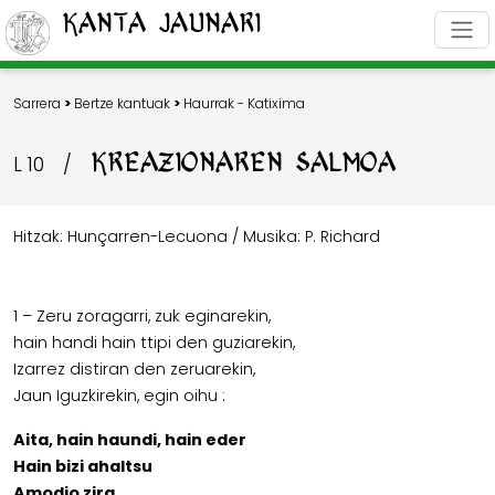
Kanta Jaunari
Sarrera
>
Bertze kantuak
>
Haurrak - Katixima
KREAZIONAREN SALMOA
L 10
/
Hitzak: Hunçarren-Lecuona / Musika: P. Richard
1 – Zeru zoragarri, zuk eginarekin,
hain handi hain ttipi den guziarekin,
Izarrez distiran den zeruarekin,
Jaun Iguzkirekin, egin oihu :
Aita, hain haundi, hain eder
Hain bizi ahaltsu
Amodio zira,