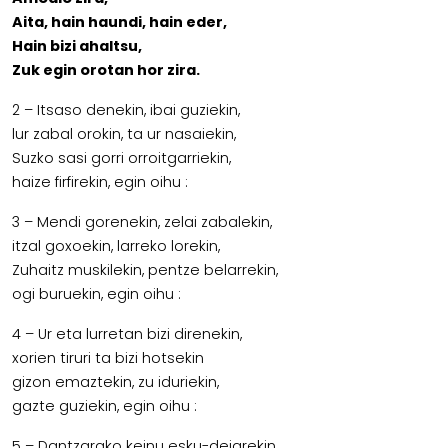
Aita, hain haundi, hain eder,
Hain bizi ahaltsu,
Zuk egin orotan hor zira.
2 – Itsaso denekin, ibai guziekin,
lur zabal orokin, ta ur nasaiekin,
Suzko sasi gorri orroitgarriekin,
haize firfirekin, egin oihu :
3 – Mendi gorenekin, zelai zabalekin,
itzal goxoekin, larreko lorekin,
Zuhaitz muskilekin, pentze belarrekin,
ogi buruekin, egin oihu :
4 – Ur eta lurretan bizi direnekin,
xorien tiruri ta bizi hotsekin
gizon emaztekin, zu iduriekin,
gazte guziekin, egin oihu :
5 – Dantzarako keinu esku-deiarekin,