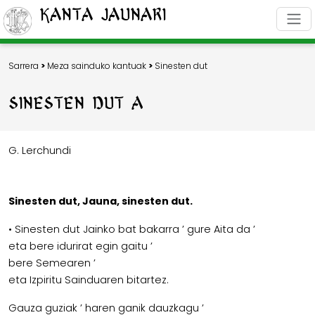
Kanta Jaunari
Sarrera
>
Meza sainduko kantuak
>
Sinesten dut
SINESTEN DUT A 12-2
G. Lerchundi
Sinesten dut, Jauna, sinesten dut.
• Sinesten dut Jainko bat bakarra ’ gure Aita da ’
eta bere idurirat egin gaitu ’
bere Semearen ’
eta Izpiritu Sainduaren bitartez.
Gauza guziak ’ haren ganik dauzkagu ’