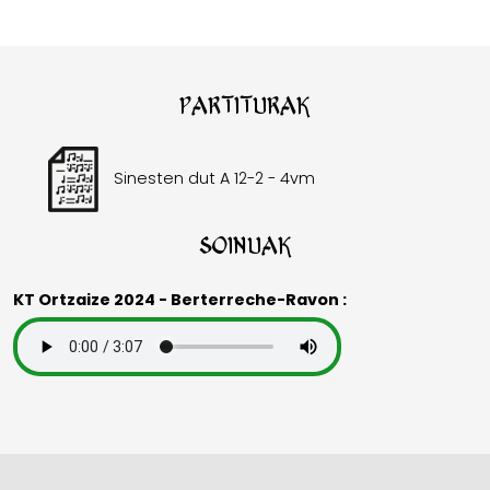
Partiturak
Sinesten dut A 12-2 - 4vm
Soinuak
KT Ortzaize 2024 - Berterreche-Ravon :