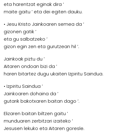
eta harentzat eginak dira ’
maite gaitu ’ eta dei egiten dauku.
• Jesu Kristo Jainkoaren semea da ’
gizonen gatik ’
eta gu salbatzeko ’
gizon egin zen eta gurutzean hil ’.
Jainkoak piztu du ’
Aitaren ondoan bizi da ’
haren bitartez dugu ukaiten Izpiritu Saindua.
• Izpiritu Saindua ’
Jainkoaren dohaina da ’
gutarik bakotxaren baitan dago ’.
Elizaren baitan biltzen gaitu ’
munduaren zerbitzari izaiteko ’
Jesusen lekuko eta Aitaren goresle.