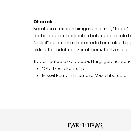
Oharrak:
Bekatuen urrikiaren hirugarren forma, “tropa
da, bai apezak, bai kantari batek edo korala 
“Urrikal” deia kantari batek edo koru talde tx
aldiz, eta ondotik biltzarrak berriz hartzen du.
Tropa hautua asko daude, liturgi garaietara e
– cf “Otoitz eta Kantu” p.
– cf Missel Romain Erromako Meza Liburua p.
Partiturak