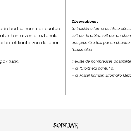
Observations :
” edo bertsu neurtuaz osatua
La troisième forme de l’Acte pénit
batek kantatzen dituztenak.
soit par le prêtre, soit par un
chan
ippi batek kantatzen du lehen
une première fois par un
chantre
l’
assemblée
.
gokituak.
Il existe de nombreuses possibilit
– cf “Otoitz eta Kantu” p.
– cf Missel Romain Erromako Meza
Soinuak