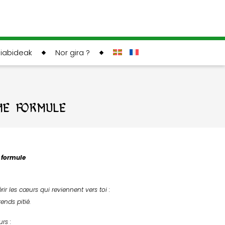
liabideak
Nor gira ?
ÈME FORMULE
e formule
rir les cœurs qui reviennent vers toi :
ends pitié.
urs :