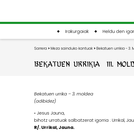
Irakurgaiak
Heldu den ig
Sarrera
>
Meza sainduko kantuak
>
Bekatuen urrikia - 3.
BEKATUEN URRIKIA - III. MO
Bekatuen urrika – 3. moldea
(adibidez)
• Jesus Jauna,
bihotz urratuak salbatzerat igorria : Urrikal, Ja
R/. Urrikal, Jauna.