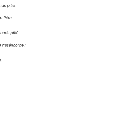
nds pitié.
u Père
ends pitié.
miséricorde ;
.