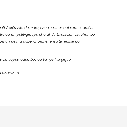
entiel présente des « tropes » mesurés qui sont chantés,
tre
ou un petit-groupe choral. L’
intercession
est chantée
ou un petit groupe-choral et ensuite reprise par
és de tropes, adaptées au temps liturgique.
 Liburua p.