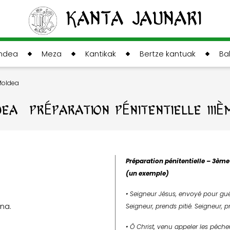
Kanta Jaunari
andea
Meza
Kantikak
Bertze kantuak
Ba
 Moldea
LDEA / PRÉPARATION PÉNITENTIELLE III
Préparation pénitentielle – 3èm
(un exemple)
• Seigneur Jésus, envoyé pour gué
una.
Seigneur, prends pitié. Seigneur, pr
• Ô Christ, venu appeler les péche