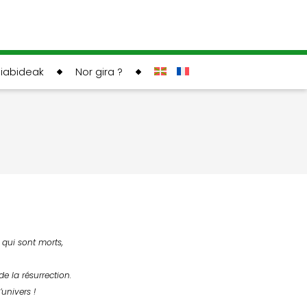
liabideak
Nor gira ?
x qui sont morts,
de la résurrection.
’univers !