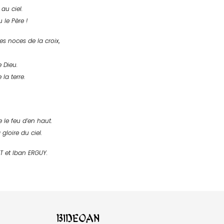
au ciel.
 le Père !
les noces de la croix,
e Dieu.
 la terre.
e le feu d’en haut.
 gloire du ciel.
OT
et Iban E
RGUY
.
Bideoan