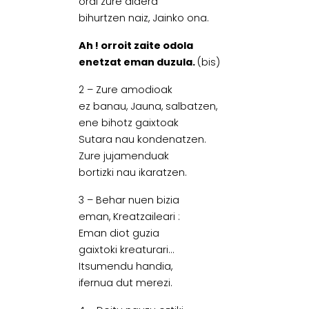
orai zure aldera
bihurtzen naiz, Jainko ona.
Ah ! orroit zaite odola
enetzat eman duzula.
(bis)
2 – Zure amodioak
ez banau, Jauna, salbatzen,
ene bihotz gaixtoak
Sutara nau kondenatzen.
Zure jujamenduak
bortizki nau ikaratzen.
3 – Behar nuen bizia
eman, Kreatzaileari :
Eman diot guzia
gaixtoki kreaturari…
Itsumendu handia,
ifernua dut merezi.