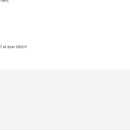
ement,
OT
et Iban E
RGUY
.