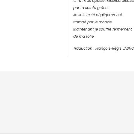
4. Tu m’as appelé miséricordieus
par ta sainte grâce :
Je suis resté négligemment,
trompé par le monde.
Maintenant je souffre fermement
de ma folie.
Traduction : François-Régis J
ASN