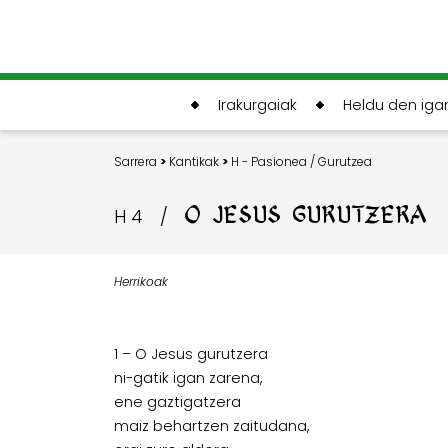
Irakurgaiak
Heldu den ig
Sarrera
>
Kantikak
>
H - Pasionea / Gurutzea
O JESUS GURUTZERA
H 4
/
Herrikoak
1 – O Jesus gurutzera
ni-gatik igan zarena,
ene gaztigatzera
maiz behartzen zaitudana,