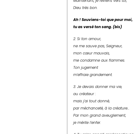
Maintenant, je reviens vers toi,
Dieu très bon.
Ah ! Souviens-toi que pour moi,
tu as versé ton sang. (bis)
2. Si ton amour,
ne me sauve pas, Seigneur,
mon cœur mauvais,
me condamne aux flammes.
Ton jugement
m’effraie grandement.
3. Je devais donner ma vie,
au créateur :
mais j’ai tout donné,
par méchanceté, à la créature…
Par mon grand aveuglement,
je mérite l’enfer.