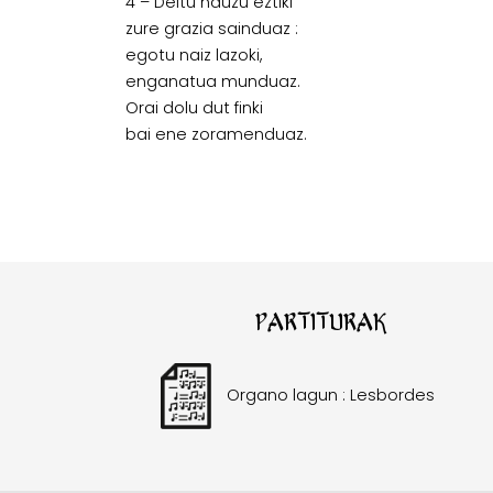
4 – Deitu nauzu eztiki
zure grazia sainduaz :
egotu naiz lazoki,
enganatua munduaz.
Orai dolu dut finki
bai ene zoramenduaz.
Partiturak
Organo lagun : Lesbordes