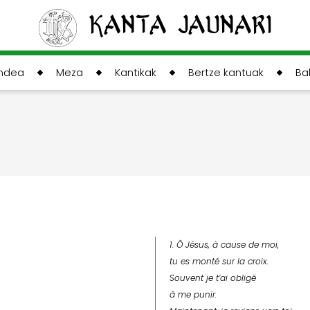
Kanta Jaunari
andea
Meza
Kantikak
Bertze kantuak
Ba
1. Ô Jésus, à cause de moi,
tu es monté sur la croix.
Souvent je t’ai obligé
à me punir.