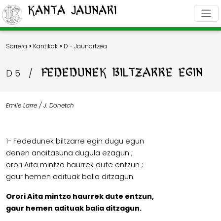
Kanta Jaunari
Sarrera
>
Kantikak
>
D - Jaunartzea
FEDEDUNEK BILTZARRE EGIN
D 5
/
Emile Larre / J. Donetch
1- Fededunek biltzarre egin dugu egun
denen anaitasuna dugula ezagun ;
orori Aita mintzo haurrek dute entzun ;
gaur hemen adituak balia ditzagun.
Orori Aita mintzo haurrek dute entzun,
gaur hemen adituak balia ditzagun.