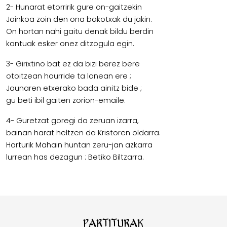
2- Hunarat etorririk gure on-gaitzekin
Jainkoa zoin den ona bakotxak du jakin.
On hortan nahi gaitu denak bildu berdin
kantuak esker onez ditzogula egin.
3- Girixtino bat ez da bizi berez bere
otoitzean haurride ta lanean ere ;
Jaunaren etxerako bada ainitz bide ;
gu beti ibil gaiten zorion-emaile.
4- Guretzat goregi da zeruan izarra,
bainan harat heltzen da Kristoren oldarra.
Harturik Mahain huntan zeru-jan azkarra
lurrean has dezagun : Betiko Biltzarra.
Partiturak