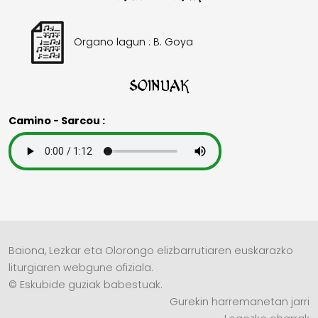
Organo lagun : B. Goya
Soinuak
Camino - Sarcou :
Baiona, Lezkar eta Olorongo elizbarrutiaren euskarazko
liturgiaren webgune ofiziala.
© Eskubide guziak babestuak.
Gurekin harremanetan jarri