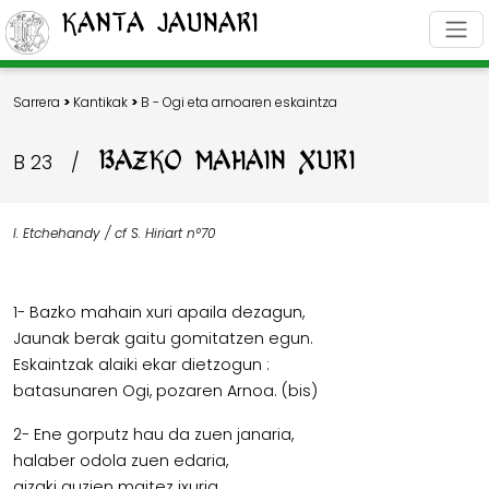
Kanta Jaunari
Sarrera
>
Kantikak
>
B - Ogi eta arnoaren eskaintza
BAZKO MAHAIN XURI
B 23
/
I. Etchehandy / cf S. Hiriart n°70
1- Bazko mahain xuri apaila dezagun,
Jaunak berak gaitu gomitatzen egun.
Eskaintzak alaiki ekar dietzogun :
batasunaren Ogi, pozaren Arnoa. (bis)
2- Ene gorputz hau da zuen janaria,
halaber odola zuen edaria,
gizaki guzien maitez ixuria,