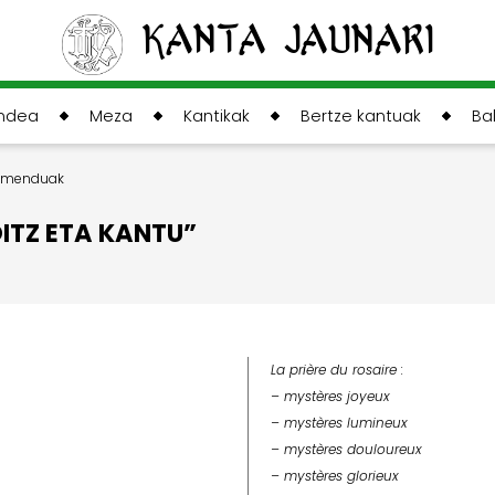
Kanta Jaunari
andea
Meza
Kantikak
Bertze kantuak
Ba
ramenduak
ITZ ETA KANTU”
La prière du rosaire :
– mystères joyeux
– mystères lumineux
– mystères douloureux
– mystères glorieux