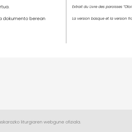
rtua.
Extrait du Livre des paroisses “Otoi
ioa dokumento berean
La version basque et la version f
skarazko liturgiaren webgune ofiziala.