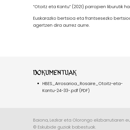
“Otoitz eta Kantu” (2021) parropien liburutik ha
Euskarazko bertsioa eta frantsesezko berts
agertzen dira aurrez aurre.
Dokumentuak
HBES_Arrosarioa_Rosaire_Otoitz-eta-
Kantu-24-33-.pdf (PDF)
Baiona, Lezkar eta Olorongo elizbarrutiaren eu
© Eskubide guziak babestuak.