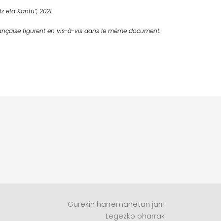
tz eta Kantu”, 2021.
rançaise figurent en vis-à-vis dans le même document.
Gurekin harremanetan jarri
Legezko oharrak