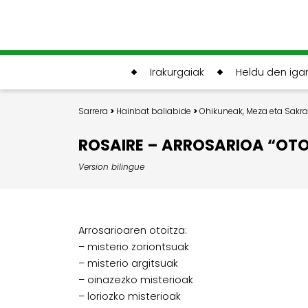
Irakurgaiak
Heldu den ig
Sarrera
>
Hainbat baliabide
>
Ohikuneak, Meza eta Sak
ROSAIRE – ARROSARIOA “OTO
Version bilingue
Arrosarioaren otoitza:
– misterio zoriontsuak
– misterio argitsuak
– oinazezko misterioak
– loriozko misterioak