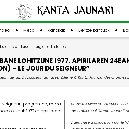
Kanta Jaunari
andea
Meza
Kantikak
Bertze kantuak
Ba
ultura eta ondarea
;
Liturgiaren historioa
ANE LOHITZUNE 1977. APIRILAREN 24EA
ON) – LE JOUR DU SEIGNEUR”
nt-Jean-de-Luz à l'occasion du rassemblement "Kanta Jaunari" des chorales 
du Seigneur” programan, meza
Messe télévisée du 24 avril 1977 d
ko elizatik 1977ko apirilaren
rassemblement “Kanta Jaunari” de
Vidéo mise à disposition par le “