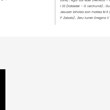
Larre) ; Agur izar eder (Herrikoa –
I 33 (Iratzeder – G. Lerchundi) ; G
Jesusen bihotza zoin maitea M 6 (H
P. Zabala) ; Zeru-lurren Erregina V