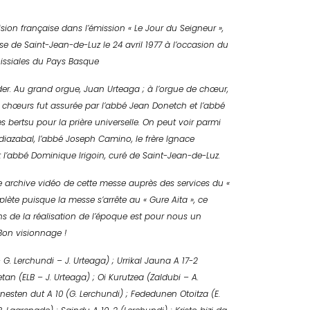
ision française dans l’émission « Le Jour du Seigneur »,
ise de Saint-Jean-de-Luz le 24 avril 1977 à l’occasion du
issiales du Pays Basque
eder. Au grand orgue, Juan Urteaga ; à l’orgue de chœur,
es chœurs fut assurée par l’abbé Jean Donetch et l’abbé
 bertsu pour la prière universelle. On peut voir parmi
ndiazabal, l’abbé Joseph Camino, le frère Ignace
 l’abbé Dominique Irigoin, curé de Saint-Jean-de-Luz.
archive vidéo de cette messe auprès des services du «
lète puisque la messe s’arrête au « Gure Aita », ce
s de la réalisation de l’époque est pour nous un
Bon visionnage !
– G. Lerchundi – J. Urteaga) ; Urrikal Jauna A 17-2
tan (ELB – J. Urteaga) ; Oi Kurutzea (Zaldubi – A.
Sinesten dut A 10 (G. Lerchundi) ; Fededunen Otoitza (E.