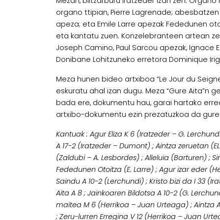
Mezan, biltzarburu Iratzeder izan zen. Organo
organo ttipian, Pierre Lagrenade; abesbatze
apeza; eta Emile Larre apezak Fededunen ot
eta kantatu zuen. Konzelebranteen artean ze
Joseph Camino, Paul Sarcou apezak, Ignace E
Donibane Lohitzuneko erretora Dominique Irig
Meza hunen bideo artxiboa “Le Jour du Seigne
eskuratu ahal izan dugu. Meza “Gure Aita”n g
bada ere, dokumentu hau, garai hartako erreal
artxibo-dokumentu ezin prezatuzkoa da guret
Kantuak : Agur Eliza K 6 (Iratzeder – G. Lerchund
A 17-2 (Iratzeder – Dumont) ; Aintza zeruetan (EL
(Zaldubi – A. Lesbordes) ; Alleluia (Barturen) ; S
Fededunen Otoitza (E. Larre) ; Agur izar eder (H
Saindu A 10-2 (Lerchundi) ; Kristo bizi da I 33 (I
Aita A 8 ; Jainkoaren Bildotsa A 10-2 (G. Lerchun
maitea M 6 (Herrikoa – Juan Urteaga) ; Aintza Ai
; Zeru-lurren Erregina V 12 (Herrikoa – Juan Urte