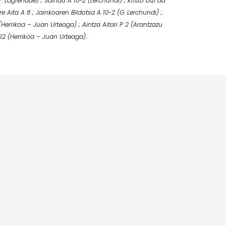
 P. Lagrenade) ; Saindu A 10-2 (Lerchundi) ; Kristo bizi da
ure Aita A 8 ; Jainkoaren Bildotsa A 10-2 (G. Lerchundi) ;
errikoa – Juan Urteaga) ; Aintza Aitari P 2 (Arantzazu
 12 (Herrikoa – Juan Urteaga).