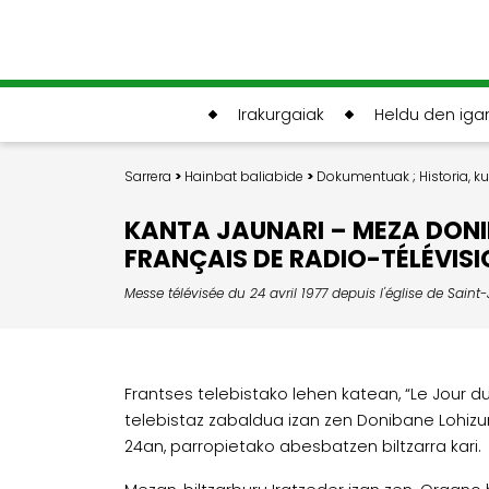
Irakurgaiak
Heldu den ig
Sarrera
>
Hainbat baliabide
>
Dokumentuak
;
Historia, k
KANTA JAUNARI – MEZA DONIB
FRANÇAIS DE RADIO-TÉLÉVISI
Messe télévisée du 24 avril 1977 depuis l'église de Sai
Frantses telebistako lehen katean, “Le Jour 
telebistaz zabaldua izan zen Donibane Lohizune
24an, parropietako abesbatzen biltzarra kari.