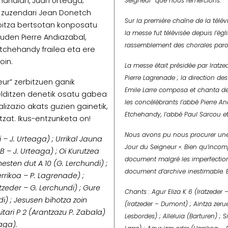
 handian, Juan Urteaga;
Seigneur” que nous remercions.
n zuzendari Jean Donetch
Sur la première chaîne de la télév
oitza bertsotan konposatu
la messe fut télévisée depuis l’égl
uden Pierre Andiazabal,
rassemblement des chorales paro
tchehandy frailea eta ere
oin.
La messe était présidée par Iratz
Pierre Lagrenade ; la direction d
ur” zerbitzuen ganik
Emile Larre composa et chanta des
elditzen denetik osatu gabea
les concélébrants l’abbé Pierre A
izazio akats guzien gainetik,
Etchehandy, l’abbé Paul Sarcou et
zat. Ikus-entzunketa on!
Nous avons pu nous procurer une 
i – J. Urteaga) ; Urrikal Jauna
Jour du Seigneur ». Bien qu’incomp
B – J. Urteaga) ; Oi Kurutzea
document malgré les imperfection
inesten dut A 10 (G. Lerchundi) ;
document d’archive inestimable. 
errikoa – P. Lagrenade) ;
ratzeder – G. Lerchundi) ; Gure
Chants : Agur Eliza K 6 (Iratzeder 
di) ; Jesusen bihotza zoin
(Iratzeder – Dumont) ; Aintza zerue
tari P 2 (Arantzazu P. Zabala)
Lesbordes) ; Alleluia (Barturen) ; 
aga).