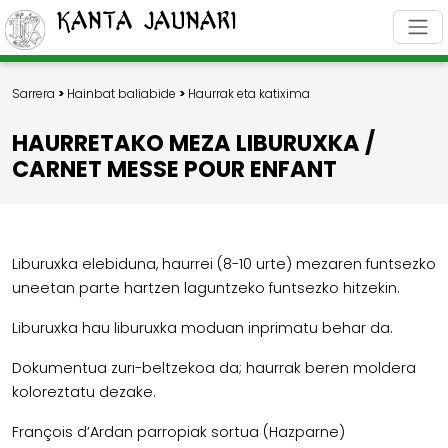
Kanta Jaunari
Sarrera
>
Hainbat baliabide
>
Haurrak eta katixima
HAURRETAKO MEZA LIBURUXKA /
CARNET MESSE POUR ENFANT
Liburuxka elebiduna, haurrei (8-10 urte) mezaren funtsezko
uneetan parte hartzen laguntzeko funtsezko hitzekin.
Liburuxka hau liburuxka moduan inprimatu behar da.
Dokumentua zuri-beltzekoa da; haurrak beren moldera
koloreztatu dezake.
François d’Ardan parropiak sortua (Hazparne)