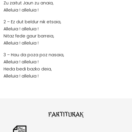
Zu zaitut Jaun zu anaia,
Alleluia ! alleluia !
2 – Ez dut beldur nik etsaia,
Alleluia ! alleluia !
Nitaz fede gaur barreia,
Alleluia ! alleluia !
3 – Hau da poza poz nasaia,
Alleluia ! alleluia !
Heda bedi bazko deia,
Alleluia ! alleluia !
Partiturak