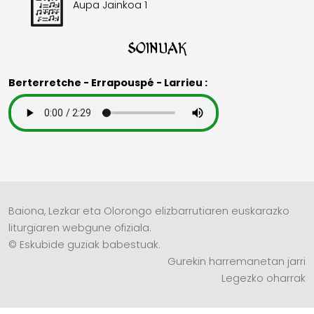
Aupa Jainkoa 1
Soinuak
Berterretche - Errapouspé - Larrieu :
Baiona, Lezkar eta Olorongo elizbarrutiaren euskarazko
liturgiaren webgune ofiziala.
© Eskubide guziak babestuak.
Gurekin harremanetan jarri
Legezko oharrak