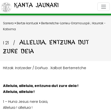
Kanta Jaunari
Sarrera
>
Bertze kantuak
>
Berterretche-Larrieu-Erramouspé
;
Haurrak -
Katixima
ALLELUIA, ENTZUNA DUT
I 21
/
ZURE DEIA
Hitzak: Iratzeder / Doiñua : Xalbat Berterretche
Alleluia, alleluia, entzuna dut zure deia !
Alleluia, alleluia !
1 – Huna Jesus nere baia,
Alleluia ! alleluia !