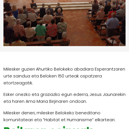
Milesker guzieri Ahurtiko Belokeko abadiara Esperantzaren
urte saindua eta Beloken 150 urteak ospatzera
etortzeagatik.
Esker onezko eta graziazko egun ederra, Jesus Jaunarekin
eta haren Ama Maria Birjinaren ondoan.
Milesker deneri, milesker Belokeko beneditano
komunitateari eta “Habitat et Humanisme” elkarteari.