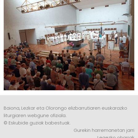
Baiona, Lezkar eta Olorongo elizbarrutiaren euskarazko
liturgiaren webgune ofiziala.
© Eskubide guziak babestuak.
Gurekin harremanetan jarri
Legezko oharrak