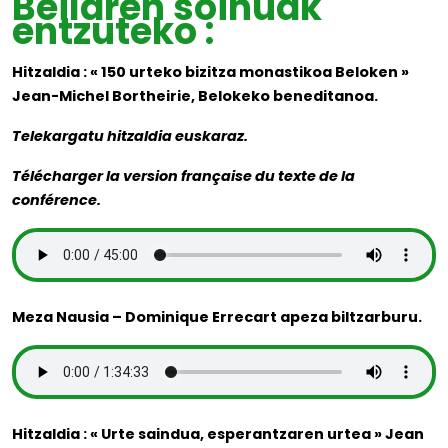
Beilaren soinuak
entzuteko :
Hitzaldia : « 150 urteko bizitza monastikoa Beloken »
Jean-Michel Bortheirie, Belokeko beneditanoa.
Telekargatu hitzaldia euskaraz.
Télécharger la version française du texte de la
conférence.
Meza Nausia – Dominique Errecart apeza biltzarburu.
Hitzaldia : « Urte saindua, esperantzaren urtea » Jean