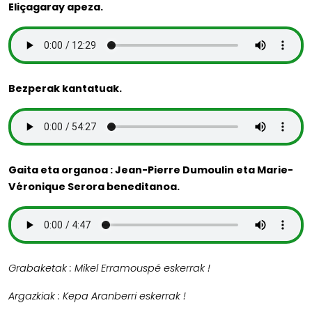
Eliçagaray apeza.
Bezperak kantatuak.
Gaita eta organoa : Jean-Pierre Dumoulin eta Marie-
Véronique Serora beneditanoa.
Grabaketak : Mikel Erramouspé eskerrak !
Argazkiak : Kepa Aranberri eskerrak !