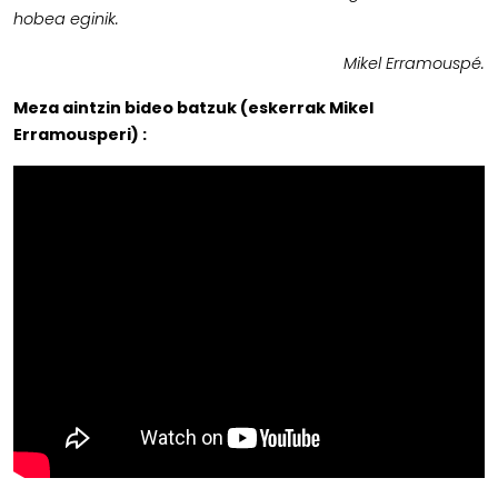
hobea eginik.
Mikel Erramouspé.
Meza aintzin bideo batzuk (eskerrak Mikel
Erramousperi) :