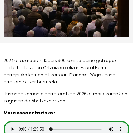
2024ko azaroaren 10ean, 300 korista baino gehiagok
parte hartu zuten Ortzaizeko elizan Euskal Herriko
parropiako koruen biltzarrean, François-Régis Jasnot
erretora biltzar buru zela.
Hurrengo koruen elgarretaratzea 2026ko maiatzaren 3an
iraganen da Ahetzeko elizan.
Meza osoa entzuteko :