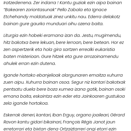
Iratzederrena. Zer indarra ! Kantu guziak ezin aipa bainan
“Bakearen zoriontasunak” Pello Zabala eta Ignace
Etchehandy moldatuak zinez unkitu nau. Ederra delakotz
bainan gure gaurko munduari oihu ozena baita.
Liturgia ezin hobeki eramana izan da. Jestu, mugimendu,
hitz bakotxa bere lekuan, bere lerroan, bere betean. Hor ez
zen aspertzerik eta hola gira sartzen errealki eukaristia
baten misterioan. Gure hitzek eta gure arrozoinamendu
ahulek erran ezin dutena.
Igande hortako ebanjelioak alargunaren emaitza xuhurra
zuen aipu. Xuhurra bainan osoa. Segur niz kantari bakotxak
pentsatu duela bere boza xumea izana gatik, bainan osoki
emana baita, eskaintza ezin eder eta Jainkoaren gustukoa
zela igande hortakoa.
Eskerrak deneri, kantari, Iban Erguy, organo joaileari, Gérard
Ravon kantu gidari bikainari, François Régis Janot jaun
erretorrari eta bixtan dena Ortzaiztarreri ongi etorri ezin