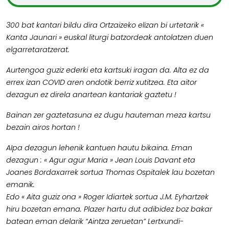
300 bat kantari bildu dira Ortzaizeko elizan bi urtetarik «
Kanta Jaunari » euskal liturgi batzordeak antolatzen duen
elgarretaratzerat.
Aurtengoa guziz ederki eta kartsuki iragan da. Alta ez da
errex izan COVID aren ondotik berriz xutitzea. Eta aitor
dezagun ez direla anartean kantariak gaztetu !
Bainan zer gaztetasuna ez dugu hauteman meza kartsu
bezain airos hortan !
AIpa dezagun lehenik kantuen hautu bikaina. Eman
dezagun : « Agur agur Maria » Jean Louis Davant eta
Joanes Bordaxarrek sortua Thomas Ospitalek lau bozetan
emanik.
Edo « Aita guziz ona » Roger Idiartek sortua J.M. Eyhartzek
hiru bozetan emana. Plazer hartu dut adibidez boz bakar
batean eman delarik “Aintza zeruetan” Lertxundi-